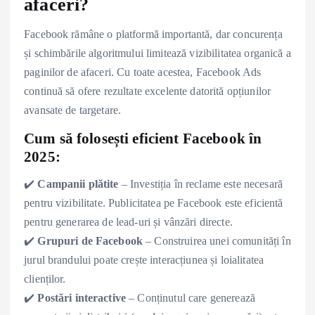
afaceri?
Facebook rămâne o platformă importantă, dar concurența
și schimbările algoritmului limitează vizibilitatea organică a
paginilor de afaceri. Cu toate acestea, Facebook Ads
continuă să ofere rezultate excelente datorită opțiunilor
avansate de targetare.
Cum să folosești eficient Facebook în
2025:
✔️
Campanii plătite
– Investiția în reclame este necesară
pentru vizibilitate. Publicitatea pe Facebook este eficientă
pentru generarea de lead-uri și vânzări directe.
✔️
Grupuri de Facebook
– Construirea unei comunități în
jurul brandului poate crește interacțiunea și loialitatea
clienților.
✔️
Postări interactive
– Conținutul care generează