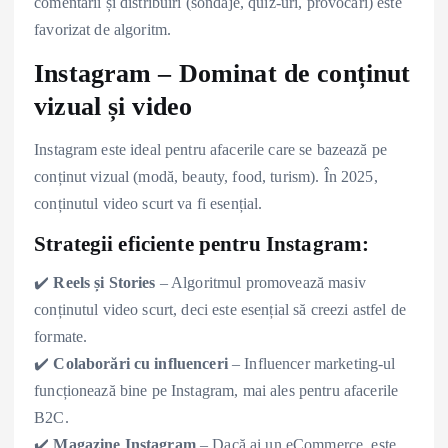
comentarii și distribuiri (sondaje, quiz-uri, provocări) este
favorizat de algoritm.
Instagram – Dominat de conținut
vizual și video
Instagram este ideal pentru afacerile care se bazează pe
conținut vizual (modă, beauty, food, turism). În 2025,
conținutul video scurt va fi esențial.
Strategii eficiente pentru Instagram:
✔️
Reels și Stories
– Algoritmul promovează masiv
conținutul video scurt, deci este esențial să creezi astfel de
formate.
✔️
Colaborări cu influenceri
– Influencer marketing-ul
funcționează bine pe Instagram, mai ales pentru afacerile
B2C.
✔️
Magazine Instagram
– Dacă ai un eCommerce, este