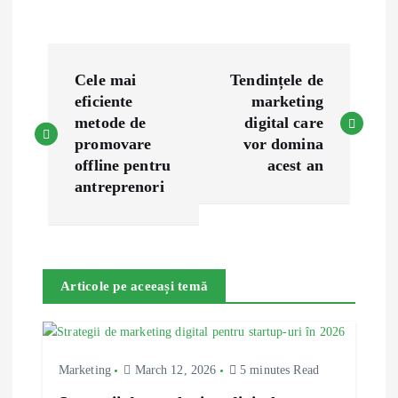
P
Cele mai
Tendințele de
o
eficiente
marketing
metode de
digital care
s
promovare
vor domina
offline pentru
acest an
t
antreprenori
n
a
Articole pe aceeași temă
v
i
Marketing
March 12, 2026
5 minutes Read