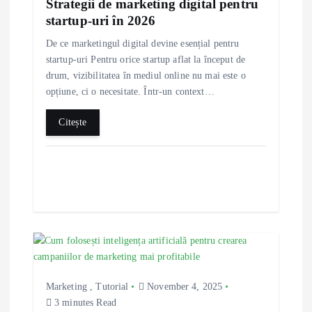
g
Strategii de marketing digital pentru
startup-uri în 2026
a
De ce marketingul digital devine esențial pentru
startup-uri Pentru orice startup aflat la început de
t
drum, vizibilitatea în mediul online nu mai este o
opțiune, ci o necesitate. Într-un context…
i
Citește
o
n
Marketing
,
Tutorial
November 4, 2025
3 minutes Read