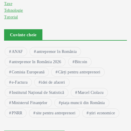
Taxe
Tehnologie
Tutorial
Cuvinte cheie
ANAF
antreprenor în România
antreprenor în România 2026
Bitcoin
Comisia Europeană
Cărți pentru antreprenori
e-Factura
idei de afaceri
Institutul Național de Statistică
Marcel Ciolacu
Ministerul Finanțelor
piața muncii din România
PNRR
site pentru antreprenori
știri economice