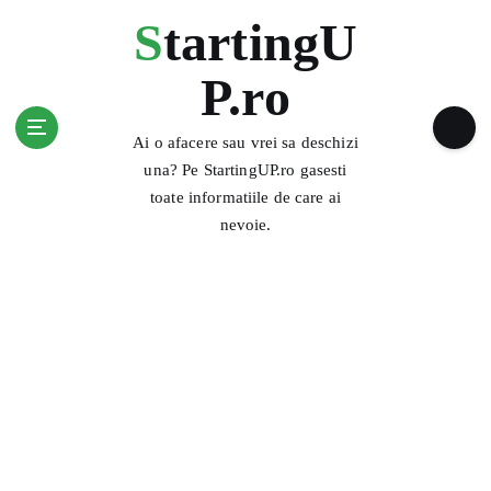
S
StartingU
k
i
P.ro
p
t
o
Ai o afacere sau vrei sa deschizi
c
una? Pe StartingUP.ro gasesti
o
toate informatiile de care ai
n
nevoie.
t
e
n
t