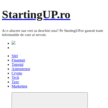
Skip
StartingUP.ro
to
content
Ai o afacere sau vrei sa deschizi una? Pe StartingUP.ro gasesti toate
informatiile de care ai nevoie.
Stiri
Finantari
Tutorial
Antreprenor
Crypto
Tech
Taxe
Marketing