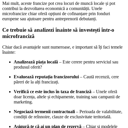
Mai mult, aceste francize pot crea locuri de muncă locale și pot
contribui la dezvoltarea economică a comunității. Unele
microfrancize chiar oferă opțiuni de cofinanțare prin fonduri
europene sau ajutoare pentru antreprenorii debutanți.
Ce trebuie să analizezi înainte să investești într-o
microfranciză
Chiar dacă avantajele sunt numeroase, e important să îți faci temele
înainte:
Analizează piața locală
– Este cerere pentru serviciul sau
produsul oferit?
Evaluează reputația francizorului
– Caută recenzii, cere
păreri de la alți francizați.
Verifică ce este inclus în taxa de franciză
– Unele oferă
doar licența, altele și echipamente, training sau campanii de
marketing.
Negociază termenii contractuali
– Perioada de valabilitate,
condiții de reînnoire, clauze de exclusivitate teritorială.
Asigură-te că ai un plan de rezervă
– Chiar și modelele