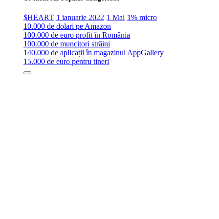
$HEART
1 ianuarie 2022
1 Mai
1% micro
10.000 de dolari pe Amazon
100.000 de euro profit în România
100.000 de muncitori străini
140.000 de aplicații în magazinul AppGallery
15.000 de euro pentru tineri