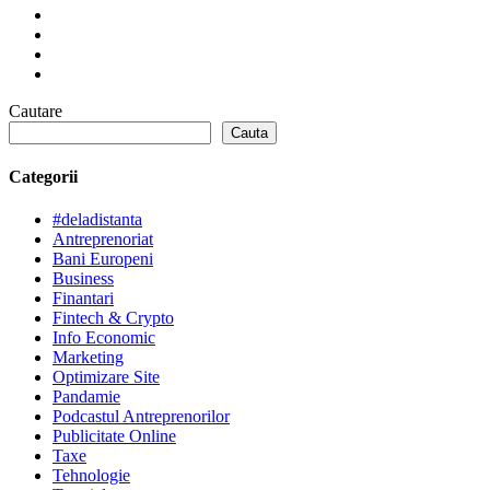
Cautare
Cauta
Categorii
#deladistanta
Antreprenoriat
Bani Europeni
Business
Finantari
Fintech & Crypto
Info Economic
Marketing
Optimizare Site
Pandamie
Podcastul Antreprenorilor
Publicitate Online
Taxe
Tehnologie