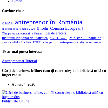
Tutorial
Cuvinte cheie
antreprenor în România
ANAF
Comisia Europeană
Bitcoin
antreprenor în România 2026
idei de afaceri
Cărți pentru antreprenori
e-Factura
Institutul Național de Statistică
Ministerul Finanțelor
Marcel Ciolacu
site pentru antreprenori
știri economice
piața muncii din România
PNRR
Te-ar mai putea interesa
Antreprenoriat
Tutorial
Cărți de business ieftine: cum îți construiești o bibliotecă utilă cu
buget redus
August 4, 2026
Publicitate Online