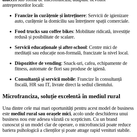
antreprenorilor locali:
Francize în curățenie și întreținere
: Servicii de igienizare
auto, curățenie la domiciliu sau întreținere spații comerciale.
Food trucks sau coffee bikes
: Mobilitate ridicată, investiție
redusă și posibilitate de scalare.
Servicii educaționale și after-school
: Centre mici de
meditații sau educație non-formală, francizate la nivel local.
Dispozitive de vending
: Snack-uri, cafea, echipamente de
fitness, automate de flori sau produse de igienă.
Consultanță și servicii mobile
: Francize în consultanță
fiscală, HR sau IT, livrate direct la sediul clientului.
Microfranciza, soluție excelentă în mediul rural
Una dintre cele mai mari oportunități pentru acest model de business
este
mediul rural sau orașele mici
, acolo unde deschiderea unui
business nou este adesea văzută cu scepticism. Cu un brand
cunoscut și un model clar de operare, o microfranciză poate reduce
bariera psihologică a clienților și poate atrage rapid venituri stabile.