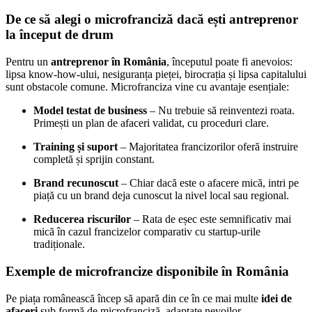
De ce să alegi o microfranciză dacă ești antreprenor
la început de drum
Pentru un
antreprenor în România
, începutul poate fi anevoios:
lipsa know-how-ului, nesiguranța pieței, birocrația și lipsa capitalului
sunt obstacole comune. Microfranciza vine cu avantaje esențiale:
Model testat de business
– Nu trebuie să reinventezi roata.
Primești un plan de afaceri validat, cu proceduri clare.
Training și suport
– Majoritatea francizorilor oferă instruire
completă și sprijin constant.
Brand recunoscut
– Chiar dacă este o afacere mică, intri pe
piață cu un brand deja cunoscut la nivel local sau regional.
Reducerea riscurilor
– Rata de eșec este semnificativ mai
mică în cazul francizelor comparativ cu startup-urile
tradiționale.
Exemple de microfrancize disponibile în România
Pe piața românească încep să apară din ce în ce mai multe
idei de
afaceri
sub formă de microfranciză, adaptate nevoilor