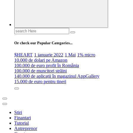
Search
for:
Or check our Popular Categories...
$HEART
1 ianuarie 2022
1 Mai
1% micro
10.000 de dolari pe Amazon
100.000 de euro profit în România
100.000 de muncitori străini
140.000 de aplicații în magazinul AppGallery
15.000 de euro pentru tineri
Stiri
Finantari
Tutorial
Antreprenor