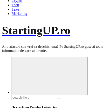
Crypto
Tech
Taxe
Marketing
StartingUP.ro
Ai o afacere sau vrei sa deschizi una? Pe StartingUP.ro gasesti toate
informatiile de care ai nevoie.
Search
for:
Or check our Popular Categories...