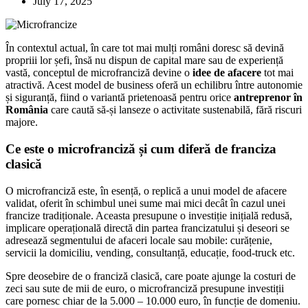
July 17, 2025
În contextul actual, în care tot mai mulți români doresc să devină
propriii lor șefi, însă nu dispun de capital mare sau de experiență
vastă, conceptul de microfranciză devine o
idee de afacere
tot mai
atractivă. Acest model de business oferă un echilibru între autonomie
și siguranță, fiind o variantă prietenoasă pentru orice
antreprenor în
România
care caută să-și lanseze o activitate sustenabilă, fără riscuri
majore.
Ce este o microfranciză și cum diferă de franciza
clasică
O microfranciză este, în esență, o replică a unui model de afacere
validat, oferit în schimbul unei sume mai mici decât în cazul unei
francize tradiționale. Aceasta presupune o investiție inițială redusă,
implicare operațională directă din partea francizatului și deseori se
adresează segmentului de afaceri locale sau mobile: curățenie,
servicii la domiciliu, vending, consultanță, educație, food-truck etc.
Spre deosebire de o franciză clasică, care poate ajunge la costuri de
zeci sau sute de mii de euro, o microfranciză presupune investiții
care pornesc chiar de la 5.000 – 10.000 euro, în funcție de domeniu.