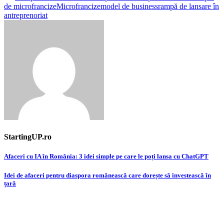
de microfrancize
Microfrancize
model de business
rampă de lansare în
antreprenoriat
StartingUP.ro
Post
Afaceri cu IA în România: 3 idei simple pe care le poți lansa cu ChatGPT
navigation
Idei de afaceri pentru diaspora românească care dorește să investească în
țară