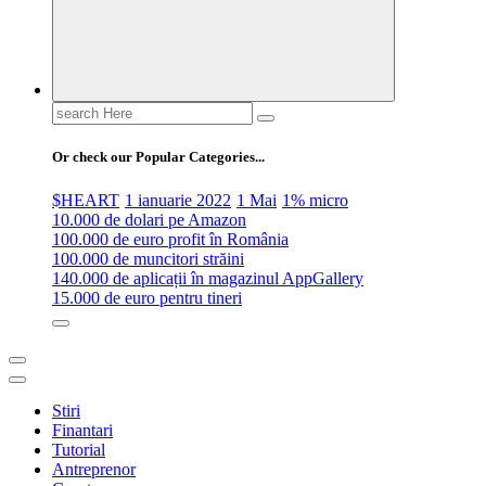
Search
for:
Or check our Popular Categories...
$HEART
1 ianuarie 2022
1 Mai
1% micro
10.000 de dolari pe Amazon
100.000 de euro profit în România
100.000 de muncitori străini
140.000 de aplicații în magazinul AppGallery
15.000 de euro pentru tineri
Stiri
Finantari
Tutorial
Antreprenor