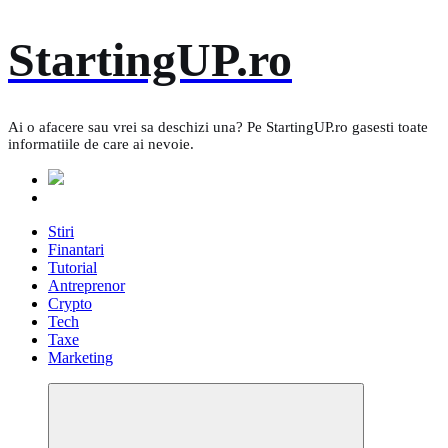
Skip
StartingUP.ro
to
content
Ai o afacere sau vrei sa deschizi una? Pe StartingUP.ro gasesti toate
informatiile de care ai nevoie.
Stiri
Finantari
Tutorial
Antreprenor
Crypto
Tech
Taxe
Marketing