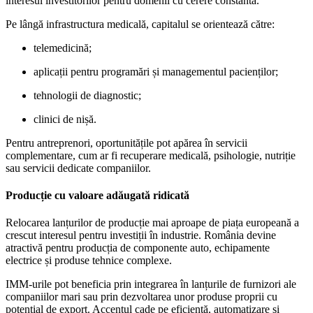
interesul investitorilor pentru domenii cu cerere constantă.
Pe lângă infrastructura medicală, capitalul se orientează către:
telemedicină;
aplicații pentru programări și managementul pacienților;
tehnologii de diagnostic;
clinici de nișă.
Pentru antreprenori, oportunitățile pot apărea în servicii
complementare, cum ar fi recuperare medicală, psihologie, nutriție
sau servicii dedicate companiilor.
Producție cu valoare adăugată ridicată
Relocarea lanțurilor de producție mai aproape de piața europeană a
crescut interesul pentru investiții în industrie. România devine
atractivă pentru producția de componente auto, echipamente
electrice și produse tehnice complexe.
IMM-urile pot beneficia prin integrarea în lanțurile de furnizori ale
companiilor mari sau prin dezvoltarea unor produse proprii cu
potențial de export. Accentul cade pe eficiență, automatizare și