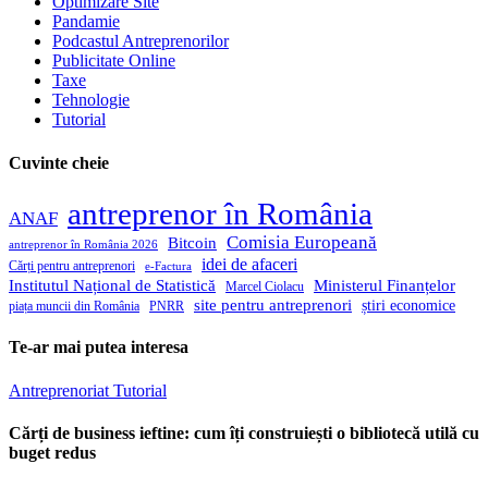
Optimizare Site
Pandamie
Podcastul Antreprenorilor
Publicitate Online
Taxe
Tehnologie
Tutorial
Cuvinte cheie
antreprenor în România
ANAF
Comisia Europeană
Bitcoin
antreprenor în România 2026
idei de afaceri
Cărți pentru antreprenori
e-Factura
Institutul Național de Statistică
Ministerul Finanțelor
Marcel Ciolacu
site pentru antreprenori
știri economice
piața muncii din România
PNRR
Te-ar mai putea interesa
Antreprenoriat
Tutorial
Cărți de business ieftine: cum îți construiești o bibliotecă utilă cu
buget redus