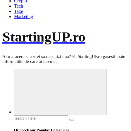
Crypto
Tech
Taxe
Marketing
StartingUP.ro
Ai o afacere sau vrei sa deschizi una? Pe StartingUP.ro gasesti toate
informatiile de care ai nevoie.
Search
for:
Or check our Popular Categories...