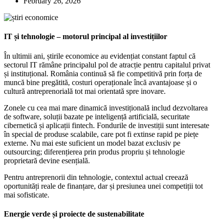
February 26, 2026
IT și tehnologie – motorul principal al investițiilor
În ultimii ani, știrile economice au evidențiat constant faptul că
sectorul IT rămâne principalul pol de atracție pentru capitalul privat
și instituțional. România continuă să fie competitivă prin forța de
muncă bine pregătită, costuri operaționale încă avantajoase și o
cultură antreprenorială tot mai orientată spre inovare.
Zonele cu cea mai mare dinamică investițională includ dezvoltarea
de software, soluții bazate pe inteligență artificială, securitate
cibernetică și aplicații fintech. Fondurile de investiții sunt interesate
în special de produse scalabile, care pot fi extinse rapid pe piețe
externe. Nu mai este suficient un model bazat exclusiv pe
outsourcing; diferențierea prin produs propriu și tehnologie
proprietară devine esențială.
Pentru antreprenorii din tehnologie, contextul actual creează
oportunități reale de finanțare, dar și presiunea unei competiții tot
mai sofisticate.
Energie verde și proiecte de sustenabilitate