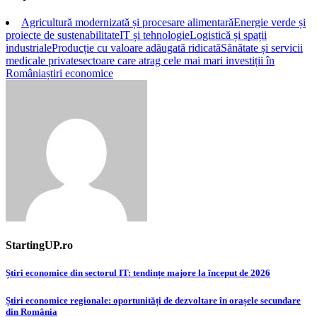
Agricultură modernizată și procesare alimentară
Energie verde și
proiecte de sustenabilitate
IT și tehnologie
Logistică și spații
industriale
Producție cu valoare adăugată ridicată
Sănătate și servicii
medicale private
sectoare care atrag cele mai mari investiții în
România
știri economice
StartingUP.ro
Post
Știri economice din sectorul IT: tendințe majore la început de 2026
navigation
Știri economice regionale: oportunități de dezvoltare în orașele secundare
din România