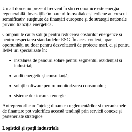
Un alt domeniu prezent frecvent în știri economice este energia
regenerabilă. Investițiile în parcuri fotovoltaice și eoliene au crescut
semnificativ, susținute de finanțări europene și de strategii naționale
privind tranziția energetică.
Companiile caută soluții pentru reducerea costurilor energetice și
pentru respectarea standardelor ESG. În acest context, apar
oportunități nu doar pentru dezvoltatorii de proiecte mari, ci și pentru
IMM-uri specializate în:
instalarea de panouri solare pentru segmentul rezidențial și
industrial;
audit energetic și consultanță;
soluții software pentru monitorizarea consumului;
sisteme de stocare a energiei.
Antreprenorii care înțeleg dinamica reglementărilor și mecanismele
de finanțare pot valorifica această tendință prin servicii conexe și
parteneriate strategice.
Logistică și spații industriale