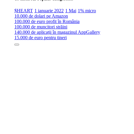
$HEART
1 ianuarie 2022
1 Mai
1% micro
10.000 de dolari pe Amazon
100.000 de euro profit în România
100.000 de muncitori străini
140.000 de aplicații în magazinul AppGallery
15.000 de euro pentru tineri