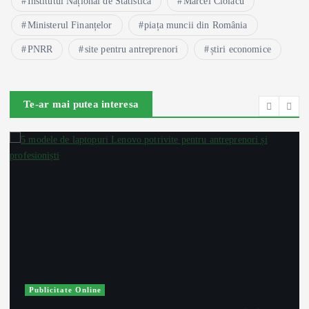
Institutul Național de Statistică
Marcel Ciolacu
Ministerul Finanțelor
piața muncii din România
PNRR
site pentru antreprenori
știri economice
Te-ar mai putea interesa
Publicitate Online