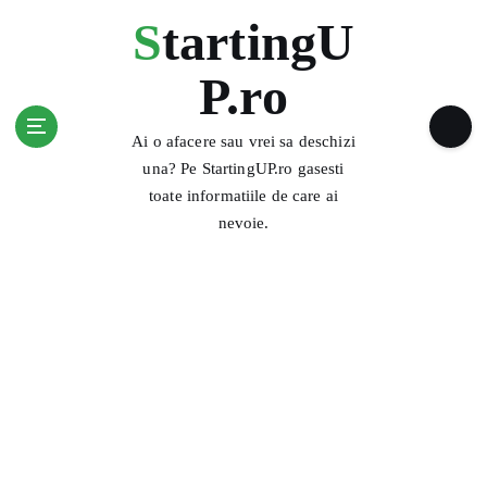
S
StartingU
k
i
P.ro
p
t
o
Ai o afacere sau vrei sa deschizi
c
una? Pe StartingUP.ro gasesti
o
toate informatiile de care ai
n
nevoie.
t
e
n
t