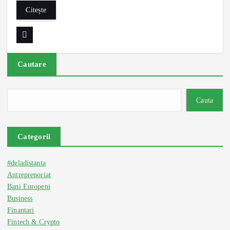
Citește
Cautare
Cauta
Categorii
#deladistanta
Antreprenoriat
Bani Europeni
Business
Finantari
Fintech & Crypto