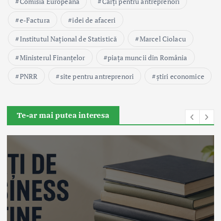
Comisia Europeană
Cărți pentru antreprenori
e-Factura
idei de afaceri
Institutul Național de Statistică
Marcel Ciolacu
Ministerul Finanțelor
piața muncii din România
PNRR
site pentru antreprenori
știri economice
Te-ar mai putea interesa