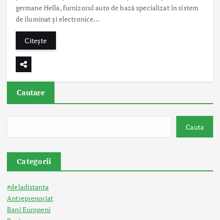
germane Hella, furnizorul auto de bază specializat în sistem
de iluminat și electronice…
Citește
Cautare
Cauta
Categorii
#deladistanta
Antreprenoriat
Bani Europeni