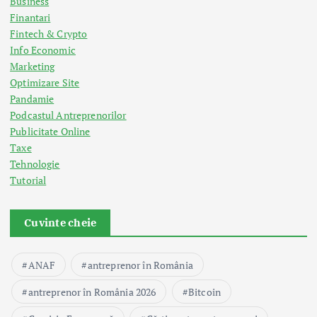
Business
Finantari
Fintech & Crypto
Info Economic
Marketing
Optimizare Site
Pandamie
Podcastul Antreprenorilor
Publicitate Online
Taxe
Tehnologie
Tutorial
Cuvinte cheie
ANAF
antreprenor în România
antreprenor în România 2026
Bitcoin