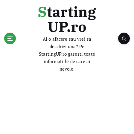
S
Starting
k
i
UP.ro
p
t
o
Ai o afacere sau vrei sa
c
deschizi una? Pe
o
StartingUP.ro gasesti toate
n
informatiile de care ai
t
nevoie.
e
n
t