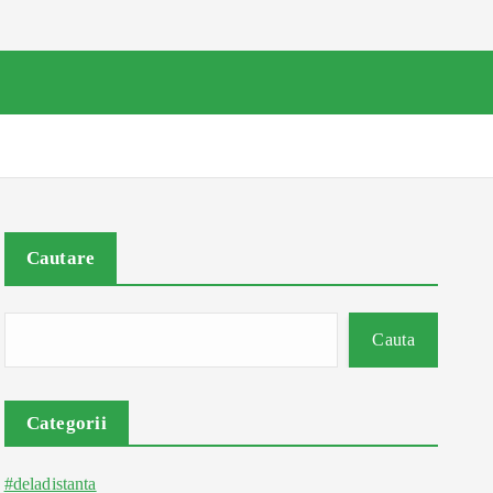
Cautare
Cauta
Categorii
#deladistanta