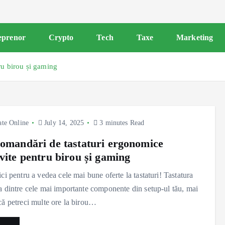
eprenor
Crypto
Tech
Taxe
Marketing
ru birou și gaming
ate Online
July 14, 2025
3 minutes Read
comandări de tastaturi ergonomice
ivite pentru birou și gaming
ici pentru a vedea cele mai bune oferte la tastaturi! Tastatura
a dintre cele mai importante componente din setup-ul tău, mai
că petreci multe ore la birou…