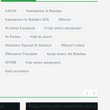
ANAF
antreprenor în România
antreprenor în România 2026
Bitcoin
Comisia Europeană
Cărți pentru antreprenori
e-Factura
idei de afaceri
Institutul Național de Statistică
Marcel Ciolacu
Ministerul Finanțelor
piața muncii din România
PNRR
site pentru antreprenori
știri economice