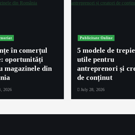
enoriat
Publicitate Online
nțe în comerțul
5 modele de trepi
e: oportunități
utile pentru
u magazinele din
antreprenori și cr
nia
de conținut
, 2026
July 28, 2026