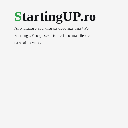
S
StartingUP.ro
k
i
p
Ai o afacere sau vrei sa deschizi una? Pe
t
StartingUP.ro gasesti toate informatiile de
o
care ai nevoie.
c
o
n
t
e
n
t