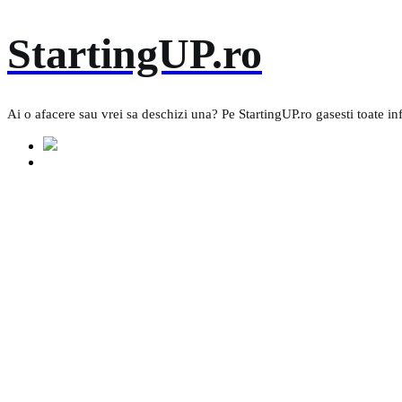
Skip
StartingUP.ro
to
content
Ai o afacere sau vrei sa deschizi una? Pe StartingUP.ro gasesti toate in