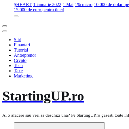
$HEART
1 ianuarie 2022
1 Mai
1% micro
10.000 de dolari 
15.000 de euro pentru tineri
Stiri
Finantari
Tutorial
Antreprenor
Crypto
Tech
Taxe
Marketing
StartingUP.ro
Ai o afacere sau vrei sa deschizi una? Pe StartingUP.ro gasesti toate in