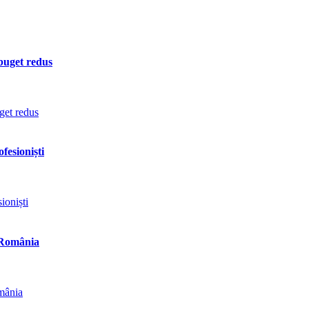
 buget redus
fesioniști
n România