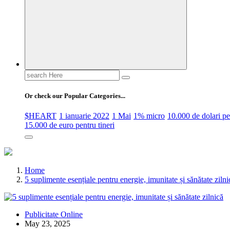
Search
for:
Or check our Popular Categories...
$HEART
1 ianuarie 2022
1 Mai
1% micro
10.000 de dolari 
15.000 de euro pentru tineri
Home
5 suplimente esențiale pentru energie, imunitate și sănătate zilni
Publicitate Online
May 23, 2025