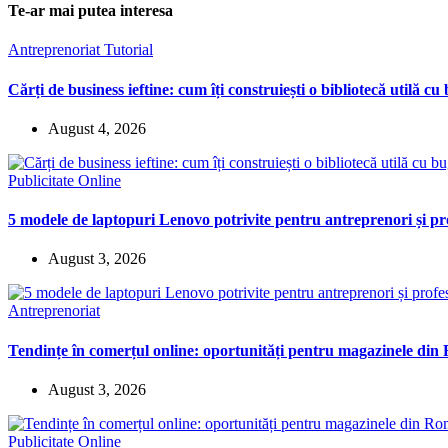
Te-ar mai putea interesa
Antreprenoriat
Tutorial
Cărți de business ieftine: cum îți construiești o bibliotecă utilă cu
August 4, 2026
Publicitate Online
5 modele de laptopuri Lenovo potrivite pentru antreprenori și pro
August 3, 2026
Antreprenoriat
Tendințe în comerțul online: oportunități pentru magazinele di
August 3, 2026
Publicitate Online