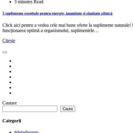
3 minutes Read
5 suplimente esențiale pentru energie, imunitate și sănătate zilnică
Click aici pentru a vedea cele mai bune oferte la suplimente naturale! P
funcționarea optimă a organismului, suplimentele…
Citește
Cautare
Cauta
Categorii
#deladistanta