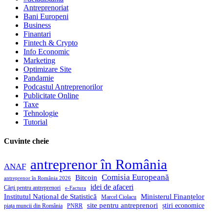
Antreprenoriat
Bani Europeni
Business
Finantari
Fintech & Crypto
Info Economic
Marketing
Optimizare Site
Pandamie
Podcastul Antreprenorilor
Publicitate Online
Taxe
Tehnologie
Tutorial
Cuvinte cheie
antreprenor în România
ANAF
Comisia Europeană
Bitcoin
antreprenor în România 2026
idei de afaceri
Cărți pentru antreprenori
e-Factura
Institutul Național de Statistică
Ministerul Finanțelor
Marcel Ciolacu
site pentru antreprenori
știri economice
piața muncii din România
PNRR