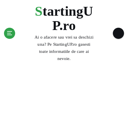
S
StartingU
k
i
P.ro
p
t
o
Ai o afacere sau vrei sa deschizi
c
una? Pe StartingUP.ro gasesti
o
toate informatiile de care ai
n
nevoie.
t
e
n
t