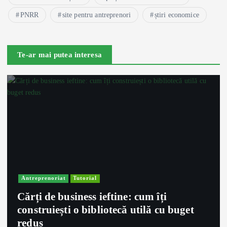
PNRR
site pentru antreprenori
știri economice
Te-ar mai putea interesa
Antreprenoriat
Tutorial
Cărți de business ieftine: cum îți
construiești o bibliotecă utilă cu buget
redus