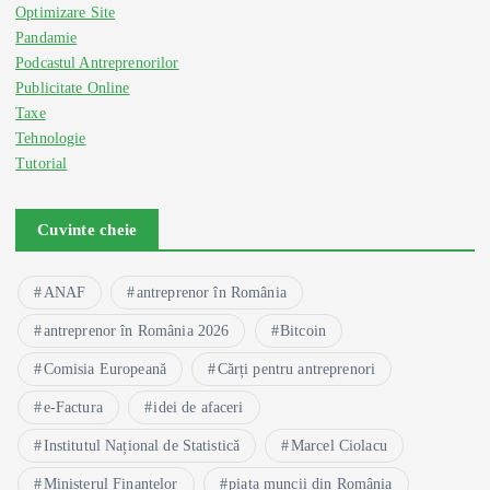
Optimizare Site
Pandamie
Podcastul Antreprenorilor
Publicitate Online
Taxe
Tehnologie
Tutorial
Cuvinte cheie
ANAF
antreprenor în România
antreprenor în România 2026
Bitcoin
Comisia Europeană
Cărți pentru antreprenori
e-Factura
idei de afaceri
Institutul Național de Statistică
Marcel Ciolacu
Ministerul Finanțelor
piața muncii din România