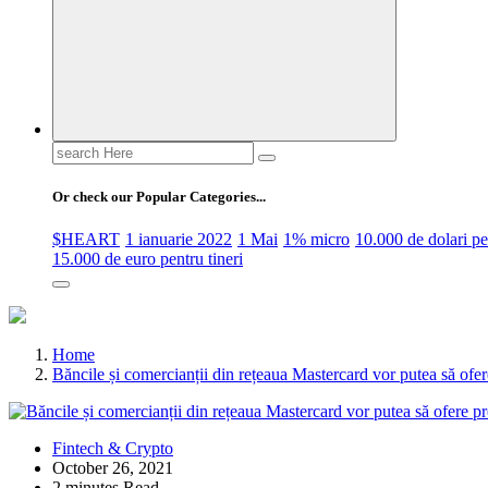
Search
for:
Or check our Popular Categories...
$HEART
1 ianuarie 2022
1 Mai
1% micro
10.000 de dolari 
15.000 de euro pentru tineri
Home
Băncile și comercianții din rețeaua Mastercard vor putea să ofer
Fintech & Crypto
October 26, 2021
2 minutes Read