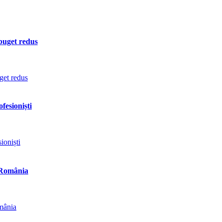
 buget redus
fesioniști
n România