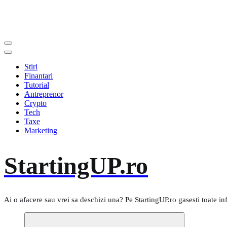
Stiri
Finantari
Tutorial
Antreprenor
Crypto
Tech
Taxe
Marketing
StartingUP.ro
Ai o afacere sau vrei sa deschizi una? Pe StartingUP.ro gasesti toate in