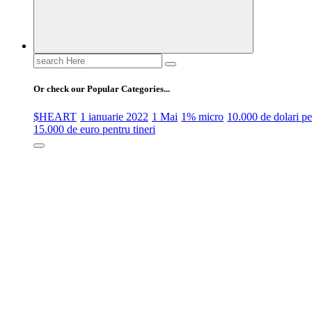
Search
for:
Or check our Popular Categories...
$HEART
1 ianuarie 2022
1 Mai
1% micro
10.000 de dolari 
15.000 de euro pentru tineri