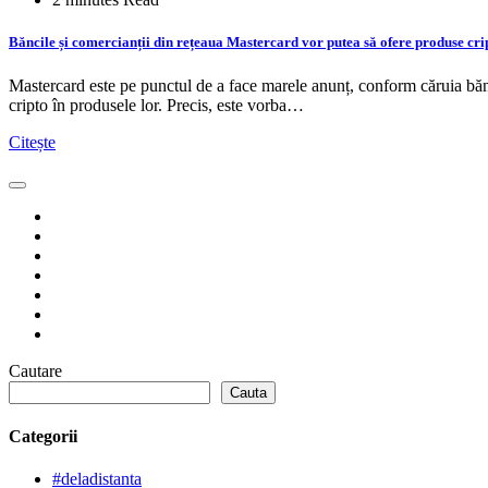
Băncile și comercianții din rețeaua Mastercard vor putea să ofere produse cri
Mastercard este pe punctul de a face marele anunț, conform căruia bănci
cripto în produsele lor. Precis, este vorba…
Citește
Cautare
Cauta
Categorii
#deladistanta