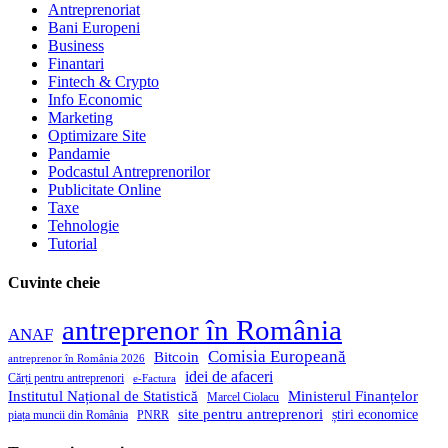
Antreprenoriat
Bani Europeni
Business
Finantari
Fintech & Crypto
Info Economic
Marketing
Optimizare Site
Pandamie
Podcastul Antreprenorilor
Publicitate Online
Taxe
Tehnologie
Tutorial
Cuvinte cheie
antreprenor în România
ANAF
Comisia Europeană
Bitcoin
antreprenor în România 2026
idei de afaceri
Cărți pentru antreprenori
e-Factura
Institutul Național de Statistică
Ministerul Finanțelor
Marcel Ciolacu
site pentru antreprenori
știri economice
piața muncii din România
PNRR