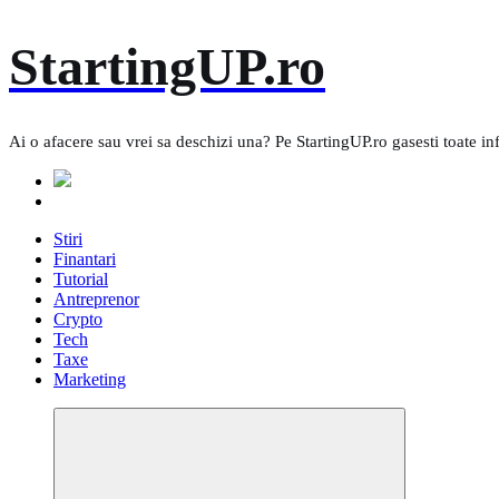
Skip
StartingUP.ro
to
content
Ai o afacere sau vrei sa deschizi una? Pe StartingUP.ro gasesti toate in
Stiri
Finantari
Tutorial
Antreprenor
Crypto
Tech
Taxe
Marketing