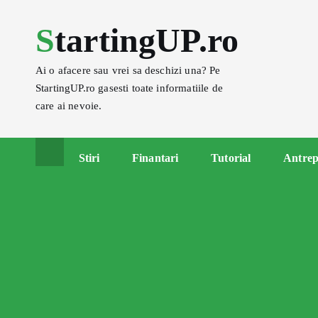
S
StartingUP.ro
k
i
p
Ai o afacere sau vrei sa deschizi una? Pe
t
StartingUP.ro gasesti toate informatiile de
o
care ai nevoie.
c
o
Stiri
Finantari
Tutorial
Antrep
n
t
e
n
t