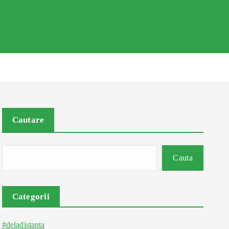
Cautare
Cauta
Categorii
#deladistanta