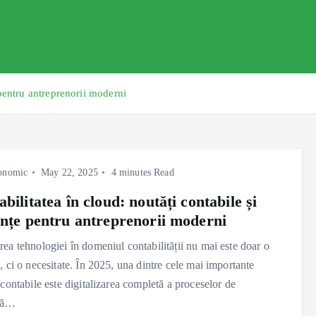
 pentru antreprenorii moderni
onomic
May 22, 2025
4 minutes Read
bilitatea în cloud: noutăți contabile și
ințe pentru antreprenorii moderni
ea tehnologiei în domeniul contabilității nu mai este doar o
, ci o necesitate. În 2025, una dintre cele mai importante
 contabile este digitalizarea completă a proceselor de
ță…