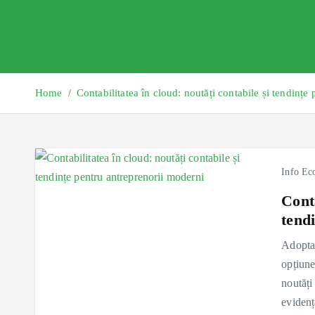
Home
Contabilitatea în cloud: noutăți contabile și tendințe
Info Ec
Conta
tend
Adoptar
opțiune
noutăți
eviden