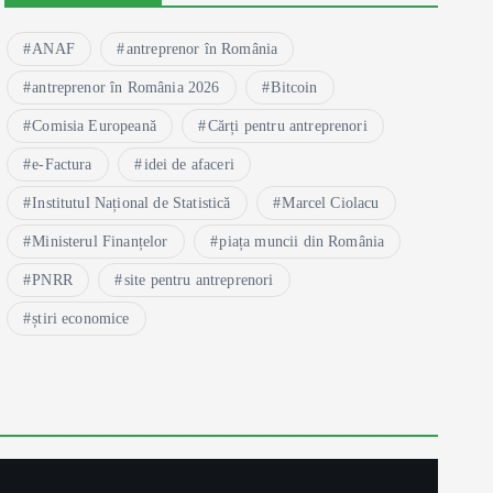
ANAF
antreprenor în România
antreprenor în România 2026
Bitcoin
Comisia Europeană
Cărți pentru antreprenori
e-Factura
idei de afaceri
Institutul Național de Statistică
Marcel Ciolacu
Ministerul Finanțelor
piața muncii din România
PNRR
site pentru antreprenori
știri economice