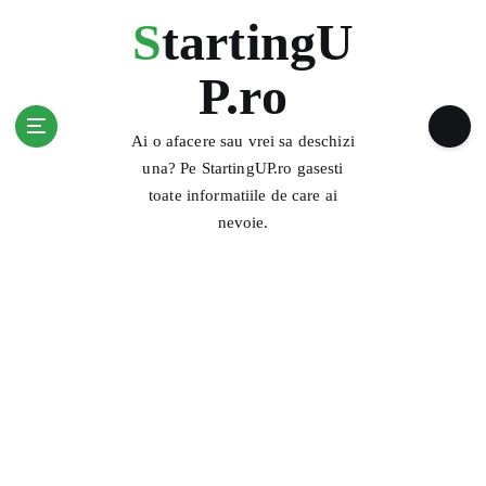
S
StartingU
k
i
P.ro
p
t
o
Ai o afacere sau vrei sa deschizi
c
una? Pe StartingUP.ro gasesti
o
toate informatiile de care ai
n
nevoie.
t
e
n
t