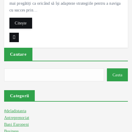
mai pregătiți ca oricând să își adapteze strategiile pentru a naviga
cu succes prin…
Citește
Cautare
Cauta
Categorii
#deladistanta
Antreprenoriat
Bani Europeni
Business