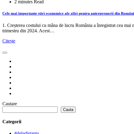
2 minutes Read
Cele mai importante știri economice ale zilei pentru antreprenorii din Români
1. Creșterea costului cu mâna de lucru România a înregistrat cea mai 
trimestru din 2024. Acest…
Citește
Cautare
Cauta
Categorii
#deladistanta