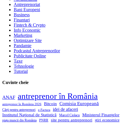
Antreprenoriat
Bani Europeni
Business
Finantari
Fintech & Crypto
Info Economic
Marketing
Optimizare Site
Pandamie
Podcastul Antreprenorilor
Publicitate Online
Taxe
Tehnologie
Tutorial
Cuvinte cheie
antreprenor în România
ANAF
Comisia Europeană
Bitcoin
antreprenor în România 2026
idei de afaceri
Cărți pentru antreprenori
e-Factura
Institutul Național de Statistică
Ministerul Finanțelor
Marcel Ciolacu
site pentru antreprenori
știri economice
piața muncii din România
PNRR