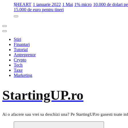
$HEART
1 ianuarie 2022
1 Mai
1% micro
10.000 de dolari 
15.000 de euro pentru tineri
Stiri
Finantari
Tutorial
Antreprenor
Crypto
Tech
Taxe
Marketing
StartingUP.ro
Ai o afacere sau vrei sa deschizi una? Pe StartingUP.ro gasesti toate in