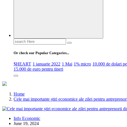
Search
for:
Or check our Popular Categories...
$HEART
1 ianuarie 2022
1 Mai
1% micro
10.000 de dolari 
15.000 de euro pentru tineri
Home
Cele mai importante știri economice ale zilei pentru antrepreno
Info Economic
June 19, 2024