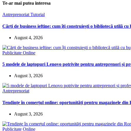
Te-ar mai putea interesa
Antreprenoriat
Tutorial
Cărți de business ieftine: cum îți construiești o bibliotecă utilă cu
August 4, 2026
Publicitate Online
5 modele de laptopuri Lenovo potrivite pentru antreprenori și pro
August 3, 2026
Antreprenoriat
Tendințe în comerțul online: oportunități pentru magazinele di
August 3, 2026
Publicitate Online