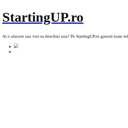
Skip
StartingUP.ro
to
content
Ai o afacere sau vrei sa deschizi una? Pe StartingUP.ro gasesti toate in