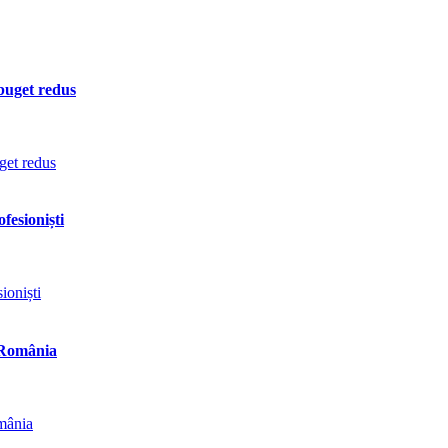
 buget redus
fesioniști
n România