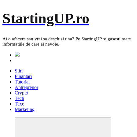
Skip
StartingUP.ro
to
content
Ai o afacere sau vrei sa deschizi una? Pe StartingUP.ro gasesti toate
informatiile de care ai nevoie.
Stiri
Finantari
Tutorial
Antreprenor
Crypto
Tech
Taxe
Marketing