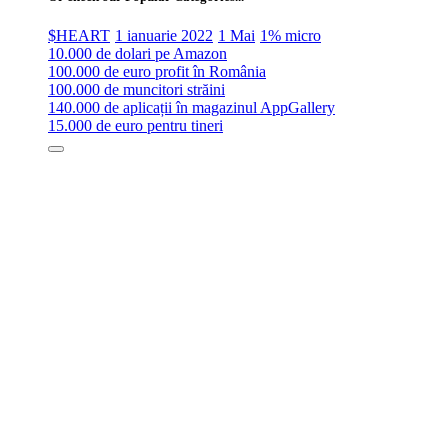
$HEART
1 ianuarie 2022
1 Mai
1% micro
10.000 de dolari pe Amazon
100.000 de euro profit în România
100.000 de muncitori străini
140.000 de aplicații în magazinul AppGallery
15.000 de euro pentru tineri