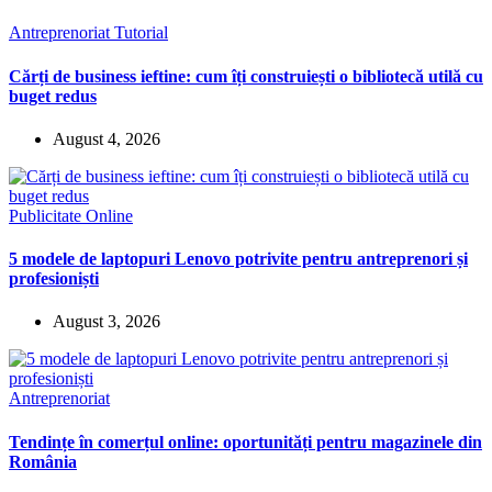
Antreprenoriat
Tutorial
Cărți de business ieftine: cum îți construiești o bibliotecă utilă cu
buget redus
August 4, 2026
Publicitate Online
5 modele de laptopuri Lenovo potrivite pentru antreprenori și
profesioniști
August 3, 2026
Antreprenoriat
Tendințe în comerțul online: oportunități pentru magazinele din
România