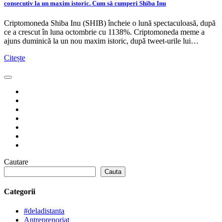
consecutiv la un maxim istoric. Cum să cumperi Shiba Inu
Criptomoneda Shiba Inu (SHIB) încheie o lună spectaculoasă, după
ce a crescut în luna octombrie cu 1138%. Criptomoneda meme a
ajuns duminică la un nou maxim istoric, după tweet-urile lui…
Citește
Cautare
Cauta
Categorii
#deladistanta
Antreprenoriat