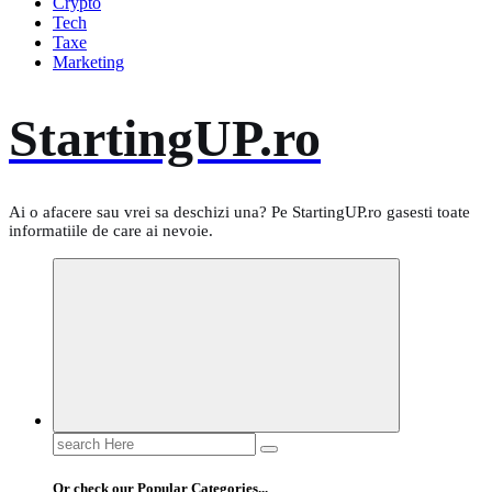
Crypto
Tech
Taxe
Marketing
StartingUP.ro
Ai o afacere sau vrei sa deschizi una? Pe StartingUP.ro gasesti toate
informatiile de care ai nevoie.
Search
for:
Or check our Popular Categories...