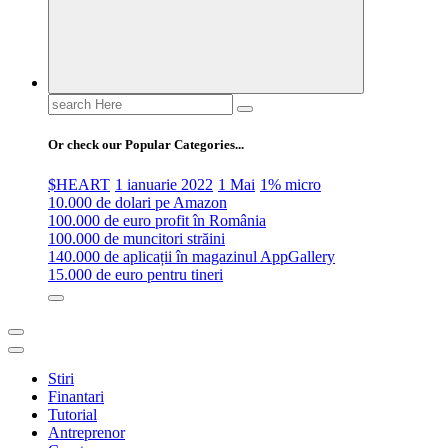
Search
for:
Or check our Popular Categories...
$HEART
1 ianuarie 2022
1 Mai
1% micro
10.000 de dolari pe Amazon
100.000 de euro profit în România
100.000 de muncitori străini
140.000 de aplicații în magazinul AppGallery
15.000 de euro pentru tineri
Stiri
Finantari
Tutorial
Antreprenor