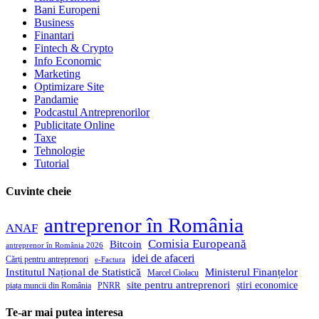
Bani Europeni
Business
Finantari
Fintech & Crypto
Info Economic
Marketing
Optimizare Site
Pandamie
Podcastul Antreprenorilor
Publicitate Online
Taxe
Tehnologie
Tutorial
Cuvinte cheie
antreprenor în România
ANAF
Comisia Europeană
Bitcoin
antreprenor în România 2026
idei de afaceri
Cărți pentru antreprenori
e-Factura
Institutul Național de Statistică
Ministerul Finanțelor
Marcel Ciolacu
site pentru antreprenori
știri economice
piața muncii din România
PNRR
Te-ar mai putea interesa