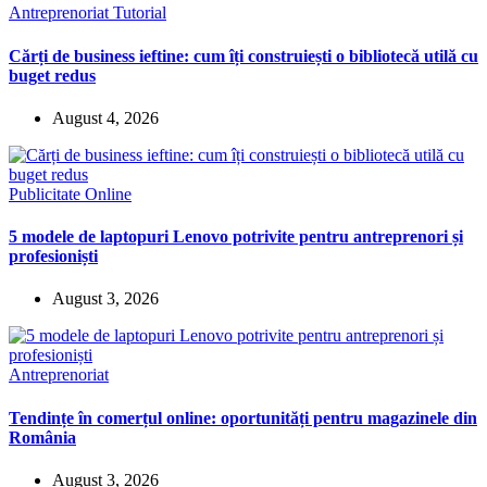
Antreprenoriat
Tutorial
Cărți de business ieftine: cum îți construiești o bibliotecă utilă cu
buget redus
August 4, 2026
Publicitate Online
5 modele de laptopuri Lenovo potrivite pentru antreprenori și
profesioniști
August 3, 2026
Antreprenoriat
Tendințe în comerțul online: oportunități pentru magazinele din
România
August 3, 2026