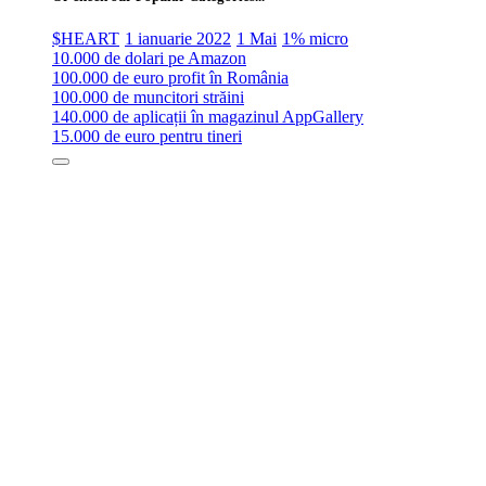
$HEART
1 ianuarie 2022
1 Mai
1% micro
10.000 de dolari pe Amazon
100.000 de euro profit în România
100.000 de muncitori străini
140.000 de aplicații în magazinul AppGallery
15.000 de euro pentru tineri