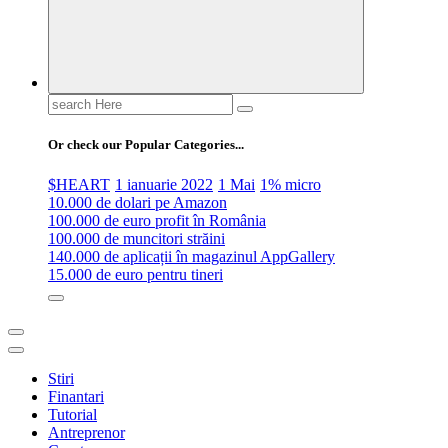
Search
for:
Or check our Popular Categories...
$HEART
1 ianuarie 2022
1 Mai
1% micro
10.000 de dolari pe Amazon
100.000 de euro profit în România
100.000 de muncitori străini
140.000 de aplicații în magazinul AppGallery
15.000 de euro pentru tineri
Stiri
Finantari
Tutorial
Antreprenor