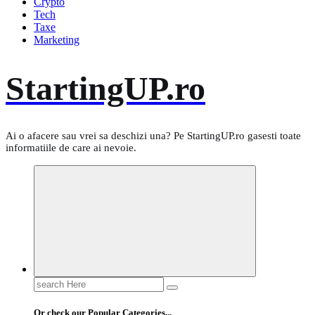
Crypto
Tech
Taxe
Marketing
StartingUP.ro
Ai o afacere sau vrei sa deschizi una? Pe StartingUP.ro gasesti toate
informatiile de care ai nevoie.
Search
for:
Or check our Popular Categories...