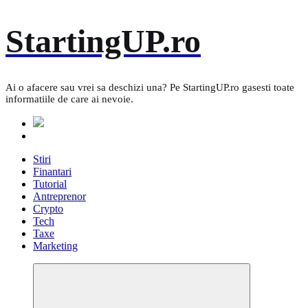
Skip
StartingUP.ro
to
content
Ai o afacere sau vrei sa deschizi una? Pe StartingUP.ro gasesti toate
informatiile de care ai nevoie.
Stiri
Finantari
Tutorial
Antreprenor
Crypto
Tech
Taxe
Marketing