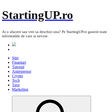
Skip
StartingUP.ro
to
content
Ai o afacere sau vrei sa deschizi una? Pe StartingUP.ro gasesti toate
informatiile de care ai nevoie.
Stiri
Finantari
Tutorial
Antreprenor
Crypto
Tech
Taxe
Marketing