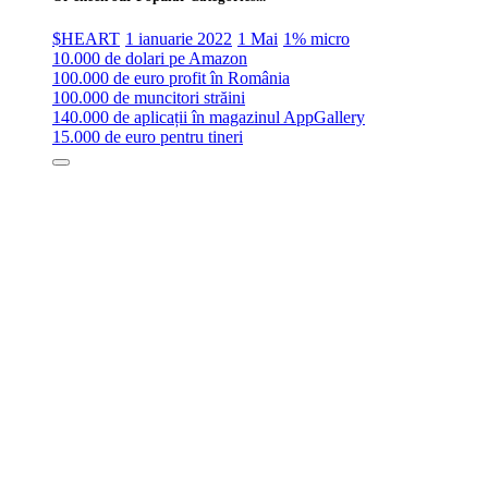
$HEART
1 ianuarie 2022
1 Mai
1% micro
10.000 de dolari pe Amazon
100.000 de euro profit în România
100.000 de muncitori străini
140.000 de aplicații în magazinul AppGallery
15.000 de euro pentru tineri