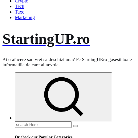
Crypto
Tech
Taxe
Marketing
StartingUP.ro
Ai o afacere sau vrei sa deschizi una? Pe StartingUP.ro gasesti toate
informatiile de care ai nevoie.
Search
for:
Or check our Popular Categories...