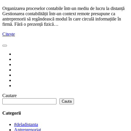
Organizarea proceselor contabile într-un mediu de lucru la distanță
Gestionarea contabilității într-un context remote presupune ca
antreprenorii să regândească modul în care circulă informațiile în
firmă. Fără o prezență fizică…
Citește
Cautare
Cauta
Categorii
#deladistanta
Antreprenoriat