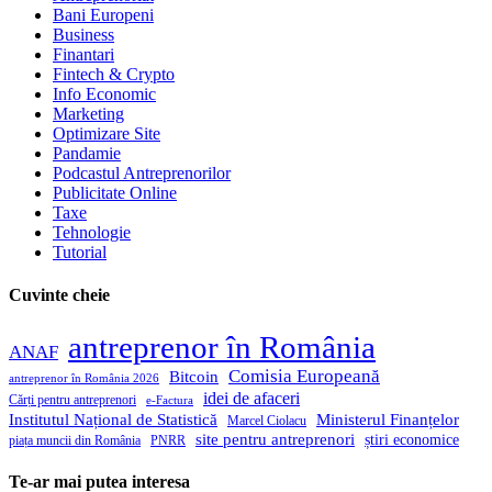
Bani Europeni
Business
Finantari
Fintech & Crypto
Info Economic
Marketing
Optimizare Site
Pandamie
Podcastul Antreprenorilor
Publicitate Online
Taxe
Tehnologie
Tutorial
Cuvinte cheie
antreprenor în România
ANAF
Comisia Europeană
Bitcoin
antreprenor în România 2026
idei de afaceri
Cărți pentru antreprenori
e-Factura
Institutul Național de Statistică
Ministerul Finanțelor
Marcel Ciolacu
site pentru antreprenori
știri economice
piața muncii din România
PNRR
Te-ar mai putea interesa