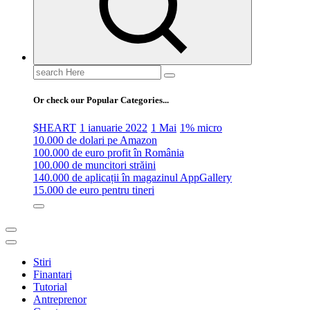
Search
for:
Or check our Popular Categories...
$HEART
1 ianuarie 2022
1 Mai
1% micro
10.000 de dolari pe Amazon
100.000 de euro profit în România
100.000 de muncitori străini
140.000 de aplicații în magazinul AppGallery
15.000 de euro pentru tineri
Stiri
Finantari
Tutorial
Antreprenor