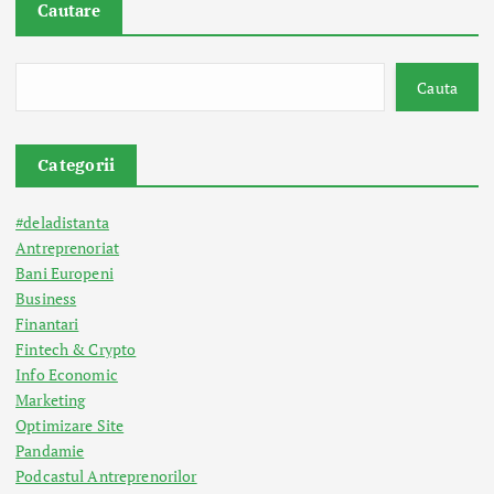
Cautare
Cauta
Categorii
#deladistanta
Antreprenoriat
Bani Europeni
Business
Finantari
Fintech & Crypto
Info Economic
Marketing
Optimizare Site
Pandamie
Podcastul Antreprenorilor