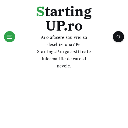
S
Starting
k
i
UP.ro
p
t
o
Ai o afacere sau vrei sa
c
deschizi una? Pe
o
StartingUP.ro gasesti toate
n
informatiile de care ai
t
nevoie.
e
n
t