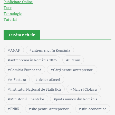
Publicitate Online
Taxe
Tehnologie
Tutorial
Cuvinte cheie
ANAF
antreprenor în România
antreprenor în România 2026
Bitcoin
Comisia Europeană
Cărți pentru antreprenori
e-Factura
idei de afaceri
Institutul Național de Statistică
Marcel Ciolacu
Ministerul Finanțelor
piața muncii din România
PNRR
site pentru antreprenori
știri economice