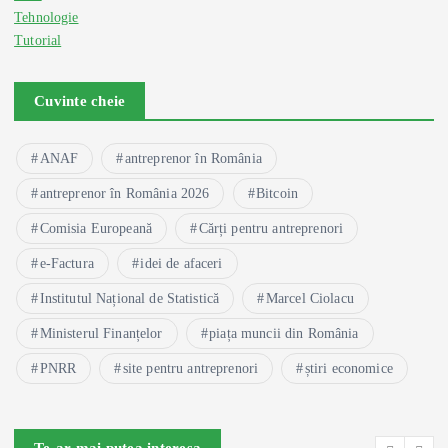
Tehnologie
Tutorial
Cuvinte cheie
ANAF
antreprenor în România
antreprenor în România 2026
Bitcoin
Comisia Europeană
Cărți pentru antreprenori
e-Factura
idei de afaceri
Institutul Național de Statistică
Marcel Ciolacu
Ministerul Finanțelor
piața muncii din România
PNRR
site pentru antreprenori
știri economice
Te-ar mai putea interesa