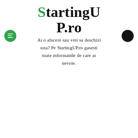
S
StartingU
k
i
P.ro
p
t
o
Ai o afacere sau vrei sa deschizi
c
una? Pe StartingUP.ro gasesti
o
toate informatiile de care ai
n
nevoie.
t
e
n
t