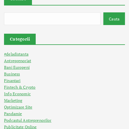
Cauta
Categorii
#deladistanta
Antreprenoriat
Bani Europeni
Business
Finantari
Fintech & Crypto
Info Economic
Marketing
Optimizare Site
Pandamie
Podcastul Antreprenorilor
Publicitate Online