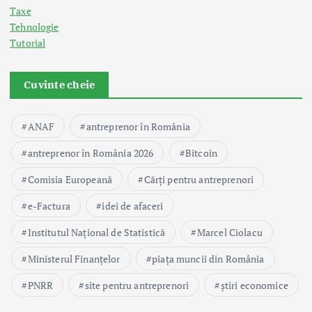
Taxe
Tehnologie
Tutorial
Cuvinte cheie
ANAF
antreprenor în România
antreprenor în România 2026
Bitcoin
Comisia Europeană
Cărți pentru antreprenori
e-Factura
idei de afaceri
Institutul Național de Statistică
Marcel Ciolacu
Ministerul Finanțelor
piața muncii din România
PNRR
site pentru antreprenori
știri economice