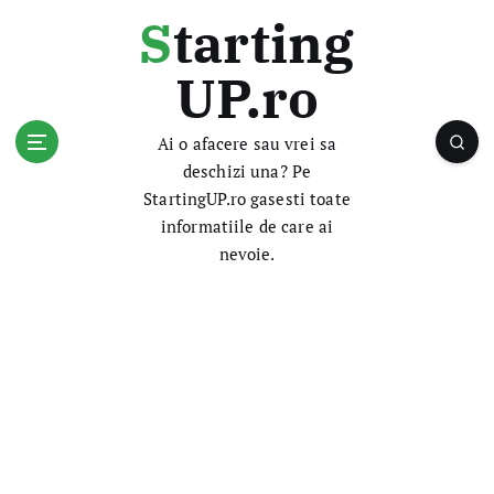
S
Starting
k
i
UP.ro
p
t
o
Ai o afacere sau vrei sa
c
deschizi una? Pe
o
StartingUP.ro gasesti toate
n
informatiile de care ai
t
nevoie.
e
n
t