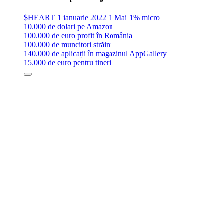
$HEART
1 ianuarie 2022
1 Mai
1% micro
10.000 de dolari pe Amazon
100.000 de euro profit în România
100.000 de muncitori străini
140.000 de aplicații în magazinul AppGallery
15.000 de euro pentru tineri