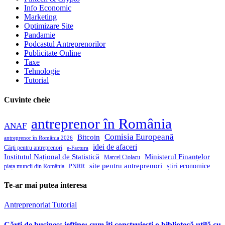
Info Economic
Marketing
Optimizare Site
Pandamie
Podcastul Antreprenorilor
Publicitate Online
Taxe
Tehnologie
Tutorial
Cuvinte cheie
antreprenor în România
ANAF
Comisia Europeană
Bitcoin
antreprenor în România 2026
idei de afaceri
Cărți pentru antreprenori
e-Factura
Institutul Național de Statistică
Ministerul Finanțelor
Marcel Ciolacu
site pentru antreprenori
știri economice
piața muncii din România
PNRR
Te-ar mai putea interesa
Antreprenoriat
Tutorial
Cărți de business ieftine: cum îți construiești o bibliotecă utilă cu