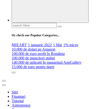
Search
for:
Or check our Popular Categories...
$HEART
1 ianuarie 2022
1 Mai
1% micro
10.000 de dolari pe Amazon
100.000 de euro profit în România
100.000 de muncitori străini
140.000 de aplicații în magazinul AppGallery
15.000 de euro pentru tineri
Stiri
Finantari
Tutorial
Antreprenor