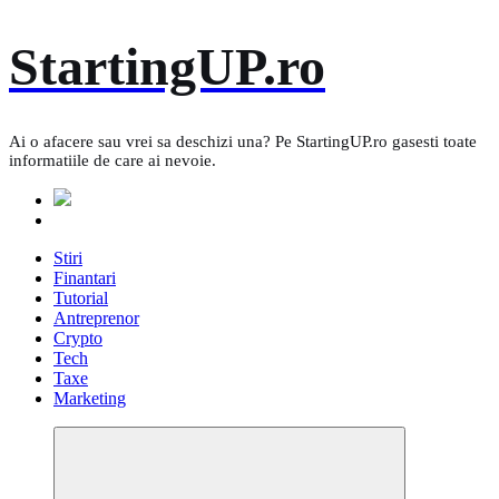
Skip
StartingUP.ro
to
content
Ai o afacere sau vrei sa deschizi una? Pe StartingUP.ro gasesti toate
informatiile de care ai nevoie.
Stiri
Finantari
Tutorial
Antreprenor
Crypto
Tech
Taxe
Marketing