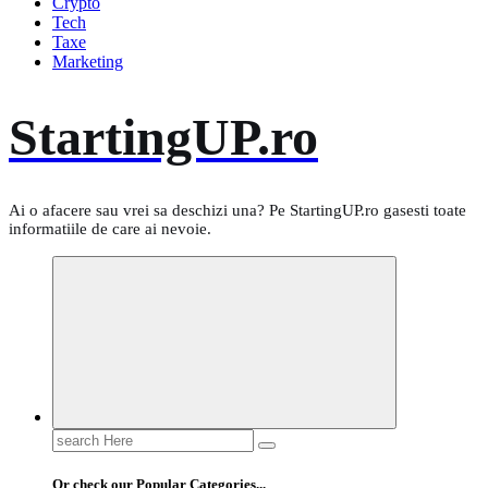
Crypto
Tech
Taxe
Marketing
StartingUP.ro
Ai o afacere sau vrei sa deschizi una? Pe StartingUP.ro gasesti toate
informatiile de care ai nevoie.
Search
for:
Or check our Popular Categories...