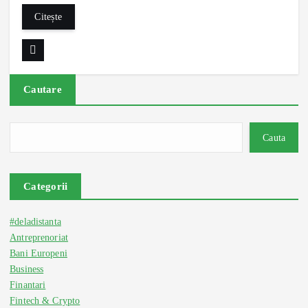
Citește
Cautare
Cauta
Categorii
#deladistanta
Antreprenoriat
Bani Europeni
Business
Finantari
Fintech & Crypto