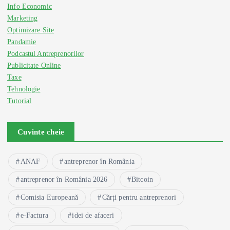
Info Economic
Marketing
Optimizare Site
Pandamie
Podcastul Antreprenorilor
Publicitate Online
Taxe
Tehnologie
Tutorial
Cuvinte cheie
ANAF
antreprenor în România
antreprenor în România 2026
Bitcoin
Comisia Europeană
Cărți pentru antreprenori
e-Factura
idei de afaceri