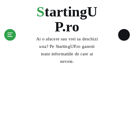
S
StartingU
k
i
P.ro
p
t
o
Ai o afacere sau vrei sa deschizi
c
una? Pe StartingUP.ro gasesti
o
toate informatiile de care ai
n
nevoie.
t
e
n
t