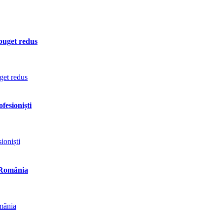
 buget redus
fesioniști
n România