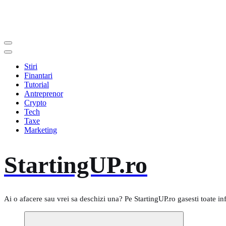
Stiri
Finantari
Tutorial
Antreprenor
Crypto
Tech
Taxe
Marketing
StartingUP.ro
Ai o afacere sau vrei sa deschizi una? Pe StartingUP.ro gasesti toate in