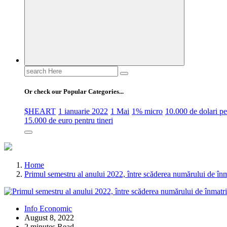
Search
for:
Or check our Popular Categories...
$HEART
1 ianuarie 2022
1 Mai
1% micro
10.000 de dolari 
15.000 de euro pentru tineri
Home
Primul semestru al anului 2022, între scăderea numărului de înma
Info Economic
August 8, 2022
2 minutes Read