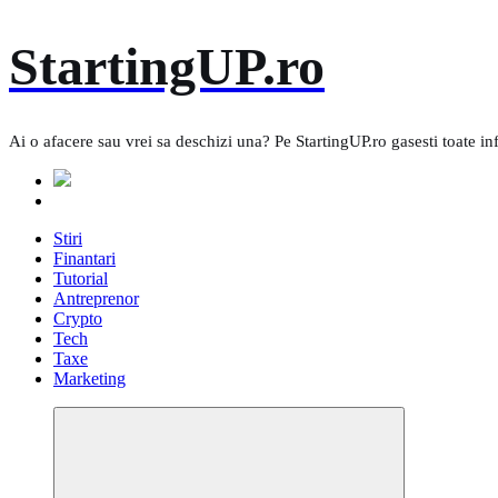
Skip
StartingUP.ro
to
content
Ai o afacere sau vrei sa deschizi una? Pe StartingUP.ro gasesti toate in
Stiri
Finantari
Tutorial
Antreprenor
Crypto
Tech
Taxe
Marketing