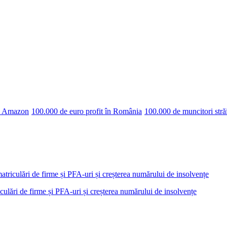
pe Amazon
100.000 de euro profit în România
100.000 de muncitori stră
triculări de firme și PFA-uri și creșterea numărului de insolvențe