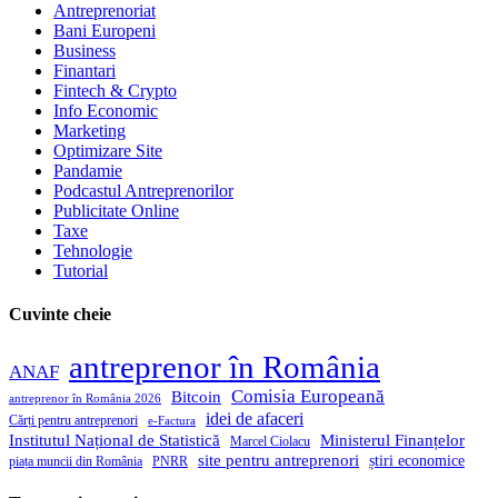
Antreprenoriat
Bani Europeni
Business
Finantari
Fintech & Crypto
Info Economic
Marketing
Optimizare Site
Pandamie
Podcastul Antreprenorilor
Publicitate Online
Taxe
Tehnologie
Tutorial
Cuvinte cheie
antreprenor în România
ANAF
Comisia Europeană
Bitcoin
antreprenor în România 2026
idei de afaceri
Cărți pentru antreprenori
e-Factura
Institutul Național de Statistică
Ministerul Finanțelor
Marcel Ciolacu
site pentru antreprenori
știri economice
piața muncii din România
PNRR