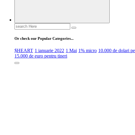
Search
for:
Or check our Popular Categories...
$HEART
1 ianuarie 2022
1 Mai
1% micro
10.000 de dolari 
15.000 de euro pentru tineri