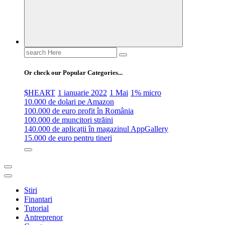
Search
for:
Or check our Popular Categories...
$HEART
1 ianuarie 2022
1 Mai
1% micro
10.000 de dolari pe Amazon
100.000 de euro profit în România
100.000 de muncitori străini
140.000 de aplicații în magazinul AppGallery
15.000 de euro pentru tineri
Stiri
Finantari
Tutorial
Antreprenor