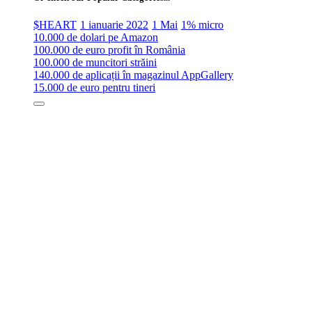
$HEART
1 ianuarie 2022
1 Mai
1% micro
10.000 de dolari pe Amazon
100.000 de euro profit în România
100.000 de muncitori străini
140.000 de aplicații în magazinul AppGallery
15.000 de euro pentru tineri