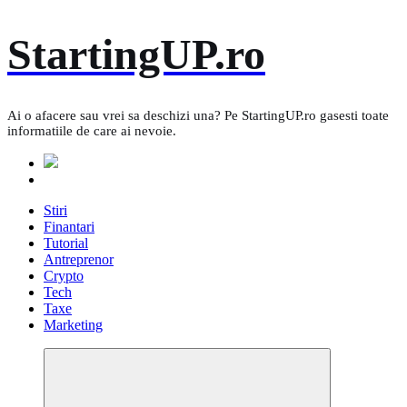
Skip
StartingUP.ro
to
content
Ai o afacere sau vrei sa deschizi una? Pe StartingUP.ro gasesti toate
informatiile de care ai nevoie.
Stiri
Finantari
Tutorial
Antreprenor
Crypto
Tech
Taxe
Marketing