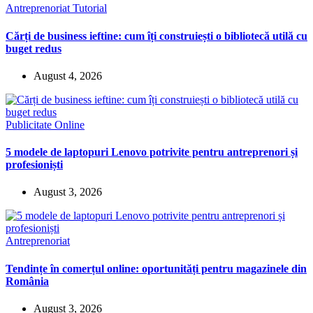
Antreprenoriat
Tutorial
Cărți de business ieftine: cum îți construiești o bibliotecă utilă cu
buget redus
August 4, 2026
Publicitate Online
5 modele de laptopuri Lenovo potrivite pentru antreprenori și
profesioniști
August 3, 2026
Antreprenoriat
Tendințe în comerțul online: oportunități pentru magazinele din
România
August 3, 2026