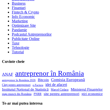
Business
Finantari
Fintech & Crypto
Info Economic
Marketing
Optimizare Site
Pandamie
Podcastul Antreprenorilor
Publicitate Online
Taxe
Tehnologie
Tutorial
Cuvinte cheie
antreprenor în România
ANAF
Comisia Europeană
Bitcoin
antreprenor în România 2026
idei de afaceri
Cărți pentru antreprenori
e-Factura
Institutul Național de Statistică
Ministerul Finanțelor
Marcel Ciolacu
site pentru antreprenori
știri economice
piața muncii din România
PNRR
Te-ar mai putea interesa