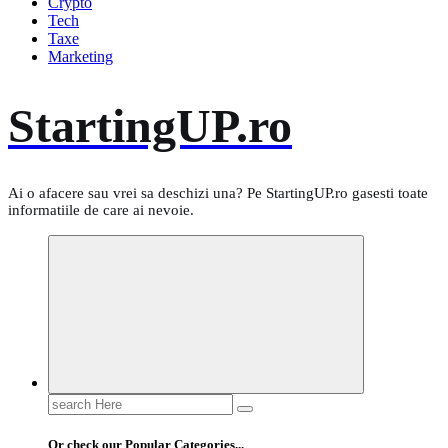
Crypto
Tech
Taxe
Marketing
StartingUP.ro
Ai o afacere sau vrei sa deschizi una? Pe StartingUP.ro gasesti toate
informatiile de care ai nevoie.
Search
for:
Or check our Popular Categories...