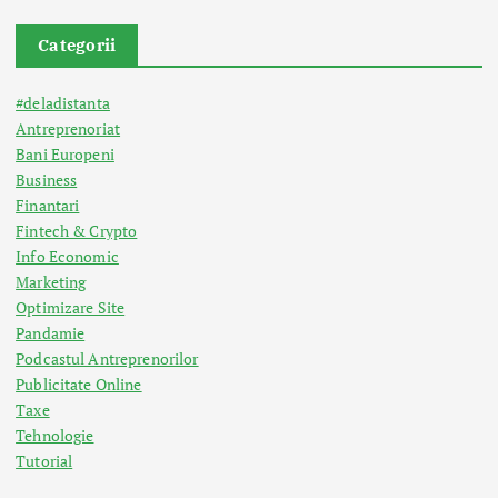
Categorii
#deladistanta
Antreprenoriat
Bani Europeni
Business
Finantari
Fintech & Crypto
Info Economic
Marketing
Optimizare Site
Pandamie
Podcastul Antreprenorilor
Publicitate Online
Taxe
Tehnologie
Tutorial