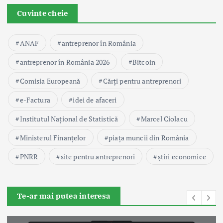
Cuvinte cheie
ANAF
antreprenor în România
antreprenor în România 2026
Bitcoin
Comisia Europeană
Cărți pentru antreprenori
e-Factura
idei de afaceri
Institutul Național de Statistică
Marcel Ciolacu
Ministerul Finanțelor
piața muncii din România
PNRR
site pentru antreprenori
știri economice
Te-ar mai putea interesa