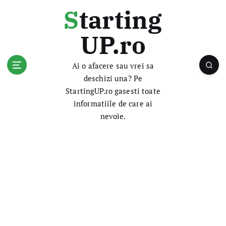
S
Starting
k
i
UP.ro
p
t
o
Ai o afacere sau vrei sa
c
deschizi una? Pe
o
StartingUP.ro gasesti toate
n
informatiile de care ai
t
nevoie.
e
n
t