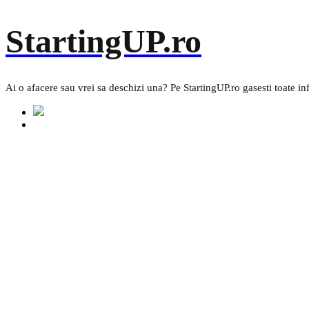
Skip
StartingUP.ro
to
content
Ai o afacere sau vrei sa deschizi una? Pe StartingUP.ro gasesti toate in