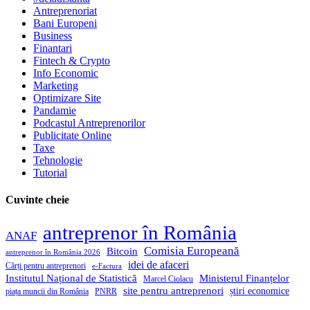
Antreprenoriat
Bani Europeni
Business
Finantari
Fintech & Crypto
Info Economic
Marketing
Optimizare Site
Pandamie
Podcastul Antreprenorilor
Publicitate Online
Taxe
Tehnologie
Tutorial
Cuvinte cheie
antreprenor în România
ANAF
Comisia Europeană
Bitcoin
antreprenor în România 2026
idei de afaceri
Cărți pentru antreprenori
e-Factura
Institutul Național de Statistică
Ministerul Finanțelor
Marcel Ciolacu
site pentru antreprenori
știri economice
piața muncii din România
PNRR