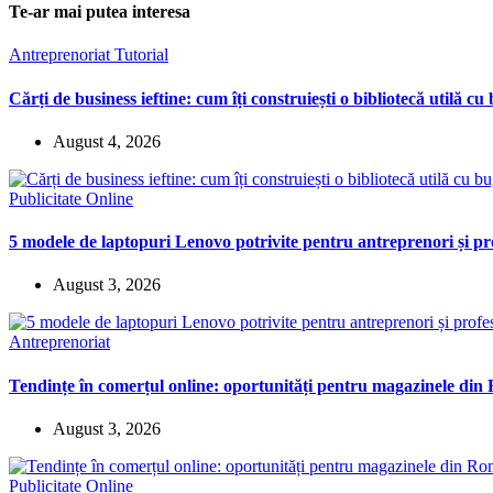
Te-ar mai putea interesa
Antreprenoriat
Tutorial
Cărți de business ieftine: cum îți construiești o bibliotecă utilă cu
August 4, 2026
Publicitate Online
5 modele de laptopuri Lenovo potrivite pentru antreprenori și pro
August 3, 2026
Antreprenoriat
Tendințe în comerțul online: oportunități pentru magazinele di
August 3, 2026
Publicitate Online