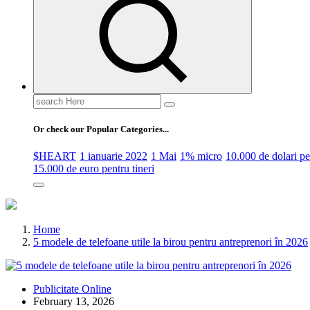
Search
for:
Or check our Popular Categories...
$HEART
1 ianuarie 2022
1 Mai
1% micro
10.000 de dolari 
15.000 de euro pentru tineri
Home
5 modele de telefoane utile la birou pentru antreprenori în 2026
Publicitate Online
February 13, 2026