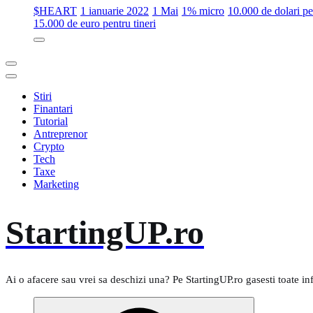
$HEART
1 ianuarie 2022
1 Mai
1% micro
10.000 de dolari 
15.000 de euro pentru tineri
Stiri
Finantari
Tutorial
Antreprenor
Crypto
Tech
Taxe
Marketing
StartingUP.ro
Ai o afacere sau vrei sa deschizi una? Pe StartingUP.ro gasesti toate in