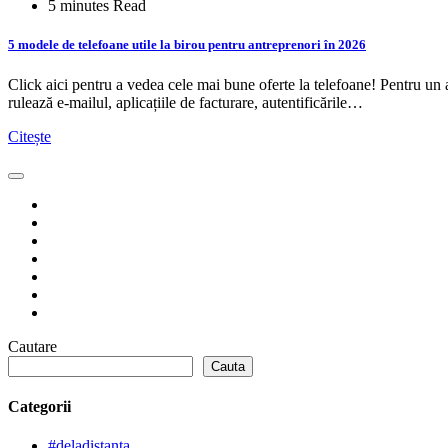
5 minutes Read
5 modele de telefoane utile la birou pentru antreprenori în 2026
Click aici pentru a vedea cele mai bune oferte la telefoane! Pentru un 
rulează e-mailul, aplicațiile de facturare, autentificările…
Citește
Cautare
Cauta
Categorii
#deladistanta