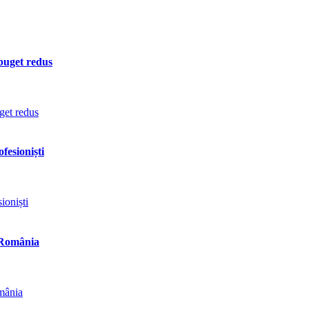
 buget redus
fesioniști
n România