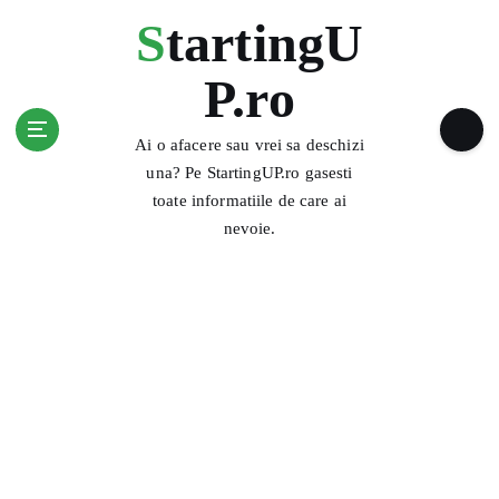
S
StartingU
k
i
P.ro
p
t
o
Ai o afacere sau vrei sa deschizi
c
una? Pe StartingUP.ro gasesti
o
toate informatiile de care ai
n
nevoie.
t
e
n
t