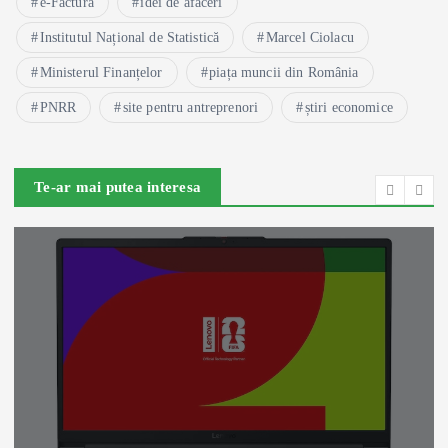
e-Factura
idei de afaceri
Institutul Național de Statistică
Marcel Ciolacu
Ministerul Finanțelor
piața muncii din România
PNRR
site pentru antreprenori
știri economice
Te-ar mai putea interesa