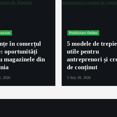
enoriat
Publicitate Online
nțe în comerțul
5 modele de trepi
e: oportunități
utile pentru
u magazinele din
antreprenori și cr
nia
de conținut
, 2026
July 28, 2026