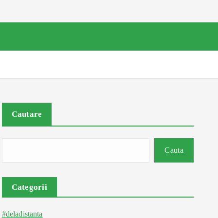
Cautare
Cauta
Categorii
#deladistanta