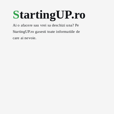
S
StartingUP.ro
k
i
p
Ai o afacere sau vrei sa deschizi una? Pe
t
StartingUP.ro gasesti toate informatiile de
o
care ai nevoie.
c
o
n
t
e
n
t