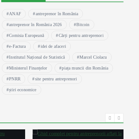
ANAF
antreprenor în România
antreprenor în România 2026
Bitcoin
Comisia Europeană
Cărți pentru antreprenori
e-Factura
idei de afaceri
Institutul Național de Statistică
Marcel Ciolacu
Ministerul Finanțelor
piața muncii din România
PNRR
site pentru antreprenori
știri economice