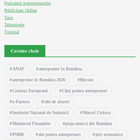
Podcastul Antreprenorilor
Publicitate Online
Taxe
Tehnologie
Tutorial
Cuvinte cheie
ANAF
antreprenor în România
antreprenor în România 2026
Bitcoin
Comisia Europeană
Cărți pentru antreprenori
e-Factura
idei de afaceri
Institutul Național de Statistică
Marcel Ciolacu
Ministerul Finanțelor
piața muncii din România
PNRR
site pentru antreprenori
știri economice