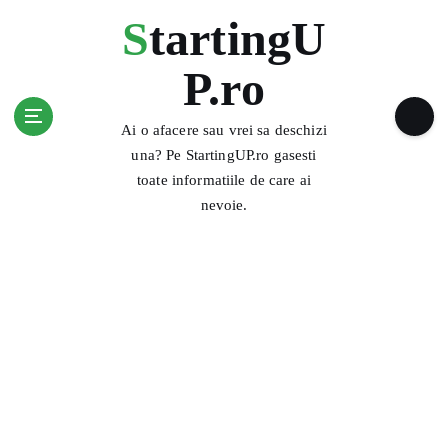
S
StartingU
k
i
P.ro
p
t
o
Ai o afacere sau vrei sa deschizi
c
una? Pe StartingUP.ro gasesti
o
toate informatiile de care ai
n
nevoie.
t
e
n
t