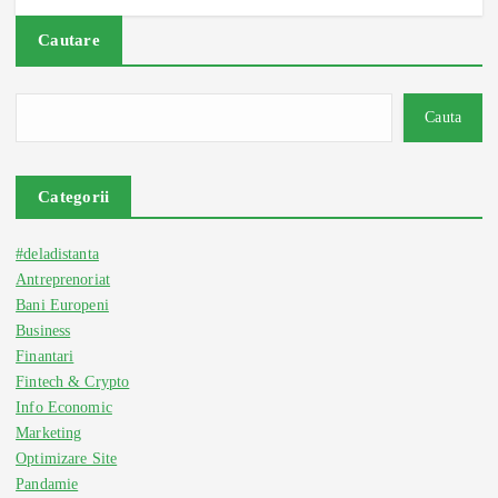
Cautare
Cauta
Categorii
#deladistanta
Antreprenoriat
Bani Europeni
Business
Finantari
Fintech & Crypto
Info Economic
Marketing
Optimizare Site
Pandamie