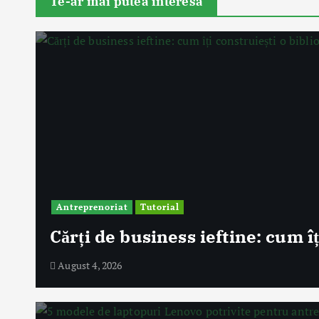
Te-ar mai putea interesa
Antreprenoriat
Tutorial
Cărți de business ieftine: cum îț
August 4, 2026