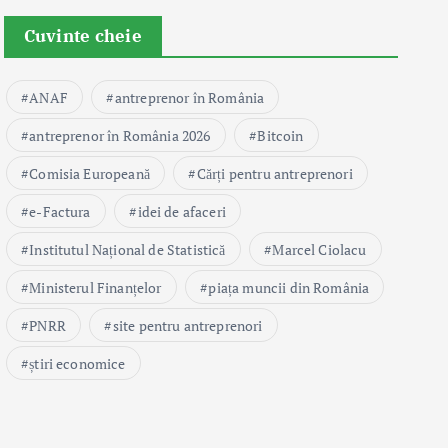
Cuvinte cheie
ANAF
antreprenor în România
antreprenor în România 2026
Bitcoin
Comisia Europeană
Cărți pentru antreprenori
e-Factura
idei de afaceri
Institutul Național de Statistică
Marcel Ciolacu
Ministerul Finanțelor
piața muncii din România
PNRR
site pentru antreprenori
știri economice