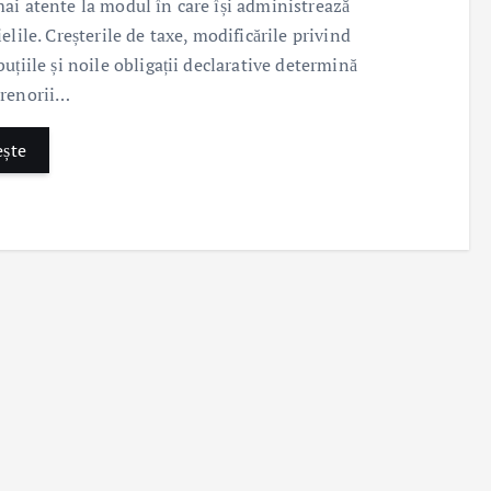
ai atente la modul în care își administrează
elile. Creșterile de taxe, modificările privind
buțiile și noile obligații declarative determină
prenorii…
ește