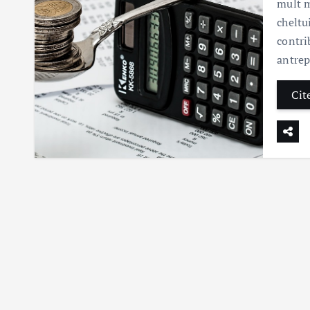
mult m
cheltui
contri
antre
Cit