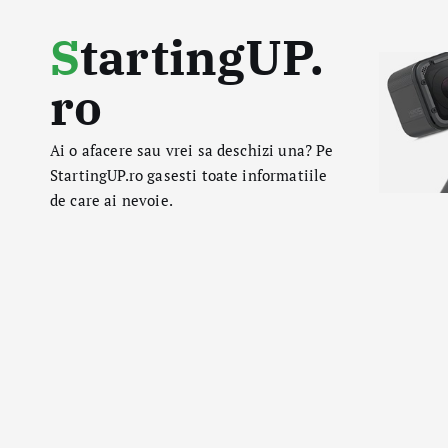
S
StartingUP.
k
i
ro
p
t
o
Ai o afacere sau vrei sa deschizi una? Pe
c
StartingUP.ro gasesti toate informatiile
o
de care ai nevoie.
n
t
e
n
t