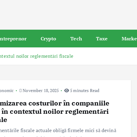
ntreprenor
Crypto
Tech
Taxe
Marke
ntextul noilor reglementări fiscale
conomic
November 18, 2025
5 minutes Read
mizarea costurilor în companiile
 în contextul noilor reglementări
ale
entările fiscale actuale obligă firmele mici să devină