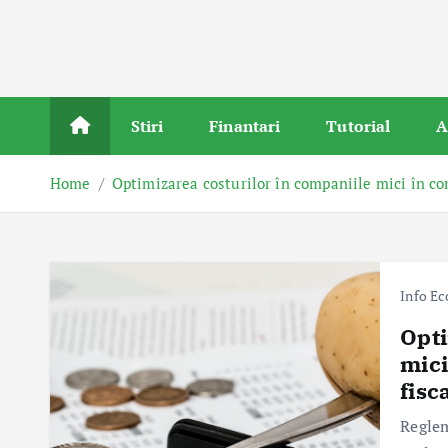
Stiri
Finantari
Tutorial
A
Home
Optimizarea costurilor în companiile mici în co
Info E
Opti
mici
fisc
Reglem