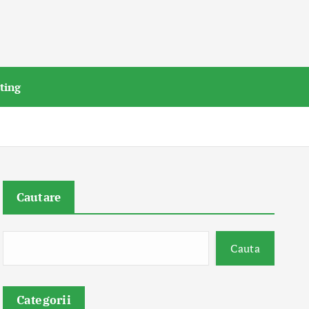
ting
Cautare
Cauta
Categorii