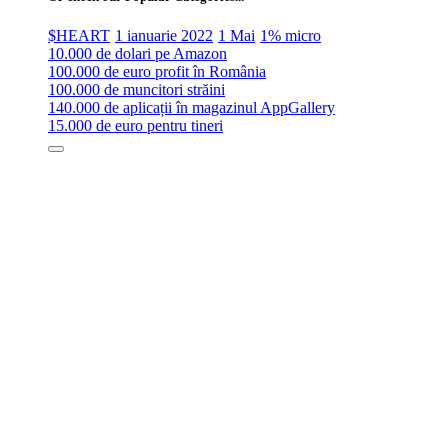
$HEART
1 ianuarie 2022
1 Mai
1% micro
10.000 de dolari pe Amazon
100.000 de euro profit în România
100.000 de muncitori străini
140.000 de aplicații în magazinul AppGallery
15.000 de euro pentru tineri