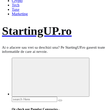
Crypto
Tech
Taxe
Marketing
StartingUP.ro
Ai o afacere sau vrei sa deschizi una? Pe StartingUP.ro gasesti toate
informatiile de care ai nevoie.
Search
for:
Or check our Popular Categories...