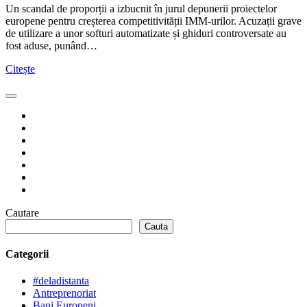
Un scandal de proporții a izbucnit în jurul depunerii proiectelor
europene pentru creșterea competitivității IMM-urilor. Acuzații grave
de utilizare a unor softuri automatizate și ghiduri controversate au
fost aduse, punând…
Citește
Cautare
Cauta
Categorii
#deladistanta
Antreprenoriat
Bani Europeni