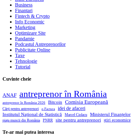
Business
Finantari
Fintech & Crypto
Info Economic
Marketing
Optimizare Site
Pandamie
Podcastul Antreprenorilor
Publicitate Online
Taxe
Tehnologie
Tutorial
Cuvinte cheie
antreprenor în România
ANAF
Comisia Europeană
Bitcoin
antreprenor în România 2026
idei de afaceri
Cărți pentru antreprenori
e-Factura
Institutul Național de Statistică
Ministerul Finanțelor
Marcel Ciolacu
site pentru antreprenori
știri economice
piața muncii din România
PNRR
Te-ar mai putea interesa