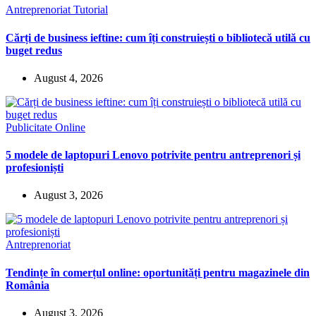
Antreprenoriat
Tutorial
Cărți de business ieftine: cum îți construiești o bibliotecă utilă cu
buget redus
August 4, 2026
Publicitate Online
5 modele de laptopuri Lenovo potrivite pentru antreprenori și
profesioniști
August 3, 2026
Antreprenoriat
Tendințe în comerțul online: oportunități pentru magazinele din
România
August 3, 2026