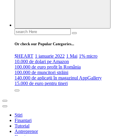
Search
for:
Or check our Popular Categories...
$HEART
1 ianuarie 2022
1 Mai
1% micro
10.000 de dolari pe Amazon
100.000 de euro profit în România
100.000 de muncitori străini
140.000 de aplicații în magazinul AppGallery
15.000 de euro pentru tineri
Stiri
Finantari
Tutorial
Antreprenor