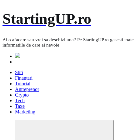
Skip
StartingUP.ro
to
content
Ai o afacere sau vrei sa deschizi una? Pe StartingUP.ro gasesti toate
informatiile de care ai nevoie.
Stiri
Finantari
Tutorial
Antreprenor
Crypto
Tech
Taxe
Marketing