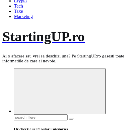
Crypto
Tech
Taxe
Marketing
StartingUP.ro
Ai o afacere sau vrei sa deschizi una? Pe StartingUP.ro gasesti toate
informatiile de care ai nevoie.
Search
for:
Or check our Popular Categories...