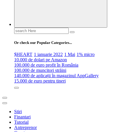
Search
for:
Or check our Popular Categories...
$HEART
1 ianuarie 2022
1 Mai
1% micro
10.000 de dolari pe Amazon
100.000 de euro profit în România
100.000 de muncitori străini
140.000 de aplicații în magazinul AppGallery
15.000 de euro pentru tineri
Stiri
Finantari
Tutorial
Antreprenor