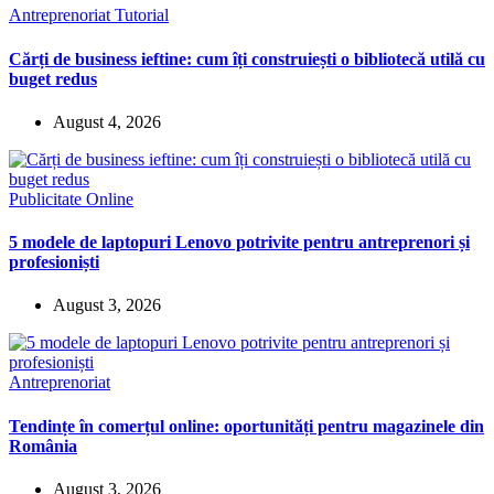
Antreprenoriat
Tutorial
Cărți de business ieftine: cum îți construiești o bibliotecă utilă cu
buget redus
August 4, 2026
Publicitate Online
5 modele de laptopuri Lenovo potrivite pentru antreprenori și
profesioniști
August 3, 2026
Antreprenoriat
Tendințe în comerțul online: oportunități pentru magazinele din
România
August 3, 2026