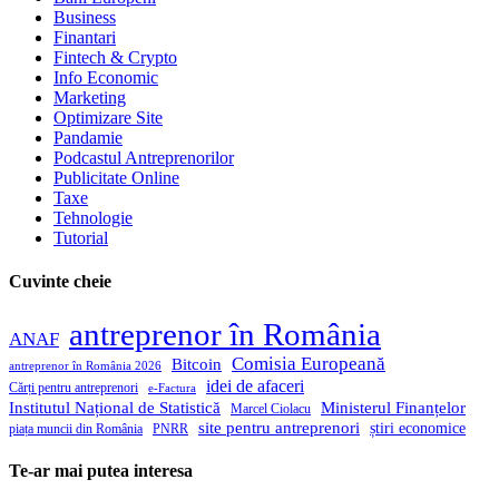
Business
Finantari
Fintech & Crypto
Info Economic
Marketing
Optimizare Site
Pandamie
Podcastul Antreprenorilor
Publicitate Online
Taxe
Tehnologie
Tutorial
Cuvinte cheie
antreprenor în România
ANAF
Comisia Europeană
Bitcoin
antreprenor în România 2026
idei de afaceri
Cărți pentru antreprenori
e-Factura
Institutul Național de Statistică
Ministerul Finanțelor
Marcel Ciolacu
site pentru antreprenori
știri economice
piața muncii din România
PNRR
Te-ar mai putea interesa