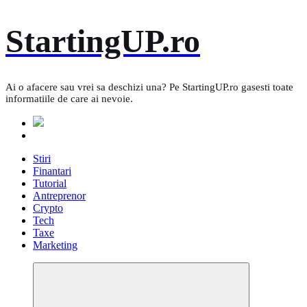
Skip
StartingUP.ro
to
content
Ai o afacere sau vrei sa deschizi una? Pe StartingUP.ro gasesti toate
informatiile de care ai nevoie.
Stiri
Finantari
Tutorial
Antreprenor
Crypto
Tech
Taxe
Marketing