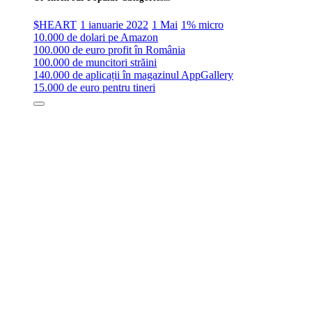
$HEART
1 ianuarie 2022
1 Mai
1% micro
10.000 de dolari pe Amazon
100.000 de euro profit în România
100.000 de muncitori străini
140.000 de aplicații în magazinul AppGallery
15.000 de euro pentru tineri