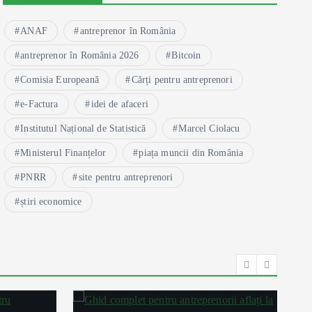
ANAF
antreprenor în România
antreprenor în România 2026
Bitcoin
Comisia Europeană
Cărți pentru antreprenori
e-Factura
idei de afaceri
Institutul Național de Statistică
Marcel Ciolacu
Ministerul Finanțelor
piața muncii din România
PNRR
site pentru antreprenori
știri economice