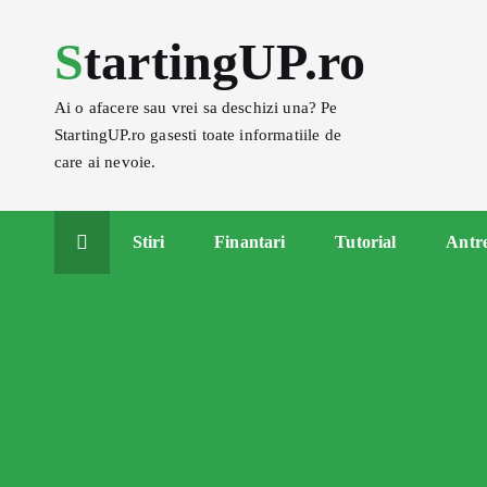
S
StartingUP.ro
k
i
p
Ai o afacere sau vrei sa deschizi una? Pe
t
StartingUP.ro gasesti toate informatiile de
o
care ai nevoie.
c
o
Stiri
Finantari
Tutorial
Antr
n
t
e
n
t