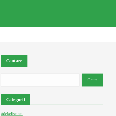
Cautare
Cauta
Categorii
#deladistanta