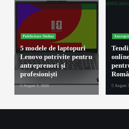
Publicitate Online
Antrepr
5 modele de laptopuri
Tendi
Lenovo potrivite pentru
onlin
ă
antreprenori și
pentr
profesioniști
Româ
August 3, 2026
August 3