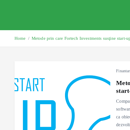
Home
Metode prin care Fortech Investments susţine start-up
Finantar
Meto
start
Compani
softwar
ca obie
dezvol