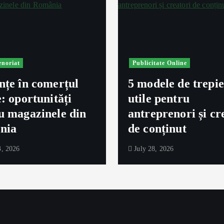
enoriat
Publicitate Online
nțe în comerțul
5 modele de trepi
e: oportunități
utile pentru
u magazinele din
antreprenori și cr
nia
de conținut
, 2026
July 28, 2026