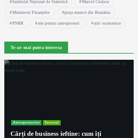
Institutul Național de Statistică
Marcel Ciolacu
Ministerul Finanțelor
piața muncii din România
PNRR
site pentru antreprenori
știri economice
Te-ar mai putea interesa
Antreprenoriat
Tutorial
Cărți de business ieftine: cum îți