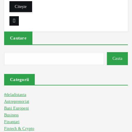
Citește
Cautare
Cauta
Categorii
#deladistanta
Antreprenoriat
Bani Europeni
Business
Finantari
Fintech & Crypto