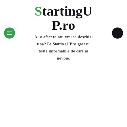
S
StartingU
k
i
P.ro
p
t
o
Ai o afacere sau vrei sa deschizi
c
una? Pe StartingUP.ro gasesti
o
toate informatiile de care ai
n
nevoie.
t
e
n
t