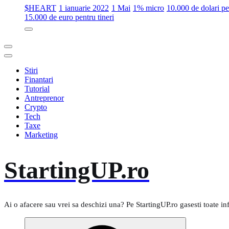
$HEART
1 ianuarie 2022
1 Mai
1% micro
10.000 de dolari 
15.000 de euro pentru tineri
Stiri
Finantari
Tutorial
Antreprenor
Crypto
Tech
Taxe
Marketing
StartingUP.ro
Ai o afacere sau vrei sa deschizi una? Pe StartingUP.ro gasesti toate in