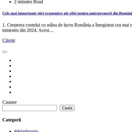
2 minutes Read
Cele mai importante știri economice ale zilei pentru antreprenorii din Români
1. Creșterea costului cu mâna de lucru România a înregistrat cea mai 
trimestru din 2024. Acest…
Citește
Cautare
Cauta
Categorii
#deladistanta