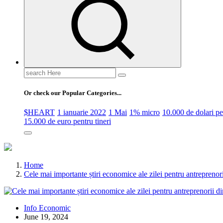
Search
for:
Or check our Popular Categories...
$HEART
1 ianuarie 2022
1 Mai
1% micro
10.000 de dolari 
15.000 de euro pentru tineri
Home
Cele mai importante știri economice ale zilei pentru antrepreno
Info Economic
June 19, 2024