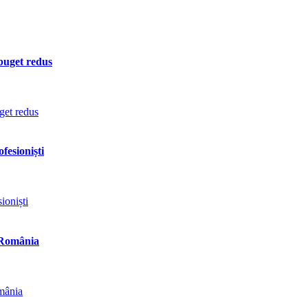
 buget redus
fesioniști
n România