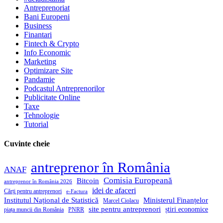
Antreprenoriat
Bani Europeni
Business
Finantari
Fintech & Crypto
Info Economic
Marketing
Optimizare Site
Pandamie
Podcastul Antreprenorilor
Publicitate Online
Taxe
Tehnologie
Tutorial
Cuvinte cheie
antreprenor în România
ANAF
Comisia Europeană
Bitcoin
antreprenor în România 2026
idei de afaceri
Cărți pentru antreprenori
e-Factura
Institutul Național de Statistică
Ministerul Finanțelor
Marcel Ciolacu
site pentru antreprenori
știri economice
piața muncii din România
PNRR