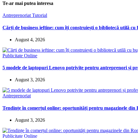
Te-ar mai putea interesa
Antreprenoriat
Tutorial
Cărți de business ieftine: cum îți construiești o bibliotecă utilă cu
August 4, 2026
Publicitate Online
5 modele de laptopuri Lenovo potrivite pentru antreprenori și pro
August 3, 2026
Antreprenoriat
Tendințe în comerțul online: oportunități pentru magazinele di
August 3, 2026
Publicitate Online