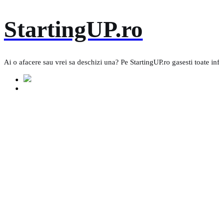
Skip
StartingUP.ro
to
content
Ai o afacere sau vrei sa deschizi una? Pe StartingUP.ro gasesti toate in