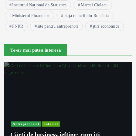
Institutul Național de Statistică
Marcel Ciolacu
Ministerul Finanțelor
piața muncii din România
PNRR
site pentru antreprenori
știri economice
Te-ar mai putea interesa
Antreprenoriat
Tutorial
Cărți de business ieftine: cum îți