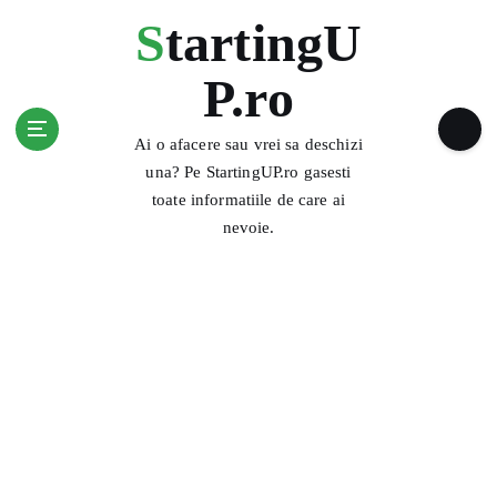
S
StartingU
k
i
P.ro
p
t
o
Ai o afacere sau vrei sa deschizi
c
una? Pe StartingUP.ro gasesti
o
toate informatiile de care ai
n
nevoie.
t
e
n
t