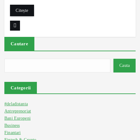
Citește
Cautare
Cauta
Categorii
#deladistanta
Antreprenoriat
Bani Europeni
Business
Finantari
Fintech & Crypto