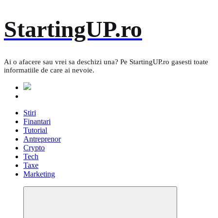
Skip
StartingUP.ro
to
content
Ai o afacere sau vrei sa deschizi una? Pe StartingUP.ro gasesti toate
informatiile de care ai nevoie.
Stiri
Finantari
Tutorial
Antreprenor
Crypto
Tech
Taxe
Marketing