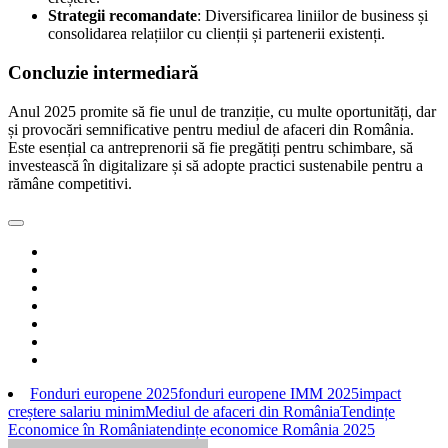
Strategii recomandate
: Diversificarea liniilor de business și
consolidarea relațiilor cu clienții și partenerii existenți.
Concluzie intermediară
Anul 2025 promite să fie unul de tranziție, cu multe oportunități, dar
și provocări semnificative pentru mediul de afaceri din România.
Este esențial ca antreprenorii să fie pregătiți pentru schimbare, să
investească în digitalizare și să adopte practici sustenabile pentru a
rămâne competitivi.
Fonduri europene 2025
fonduri europene IMM 2025
impact
creștere salariu minim
Mediul de afaceri din România
Tendințe
Economice în România
tendințe economice România 2025