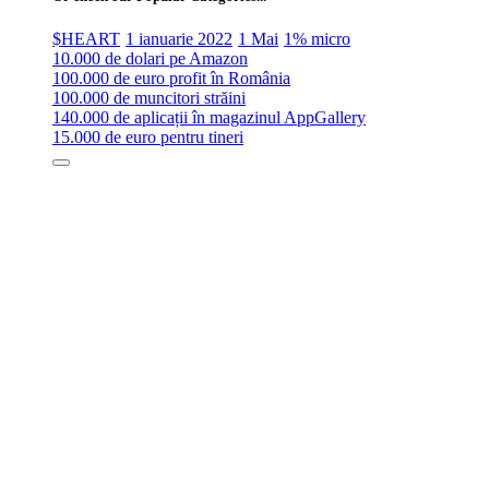
$HEART
1 ianuarie 2022
1 Mai
1% micro
10.000 de dolari pe Amazon
100.000 de euro profit în România
100.000 de muncitori străini
140.000 de aplicații în magazinul AppGallery
15.000 de euro pentru tineri