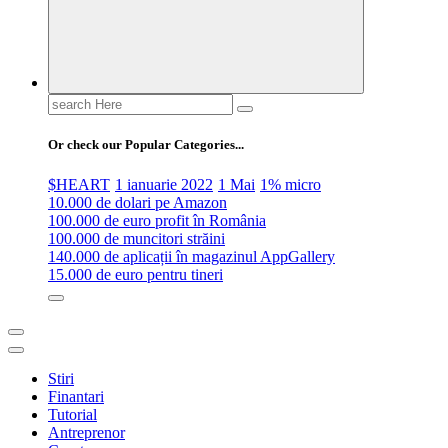
Search
for:
Or check our Popular Categories...
$HEART
1 ianuarie 2022
1 Mai
1% micro
10.000 de dolari pe Amazon
100.000 de euro profit în România
100.000 de muncitori străini
140.000 de aplicații în magazinul AppGallery
15.000 de euro pentru tineri
Stiri
Finantari
Tutorial
Antreprenor