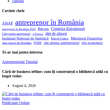
Tutorial
Cuvinte cheie
antreprenor în România
ANAF
Comisia Europeană
Bitcoin
antreprenor în România 2026
idei de afaceri
Cărți pentru antreprenori
e-Factura
Institutul Național de Statistică
Ministerul Finanțelor
Marcel Ciolacu
site pentru antreprenori
știri economice
piața muncii din România
PNRR
Te-ar mai putea interesa
Antreprenoriat
Tutorial
Cărți de business ieftine: cum îți construiești o bibliotecă utilă cu
buget redus
August 4, 2026
Publicitate Online