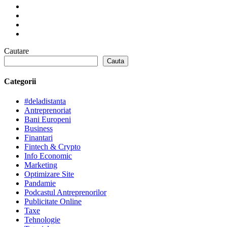
Cautare
Cauta
Categorii
#deladistanta
Antreprenoriat
Bani Europeni
Business
Finantari
Fintech & Crypto
Info Economic
Marketing
Optimizare Site
Pandamie
Podcastul Antreprenorilor
Publicitate Online
Taxe
Tehnologie