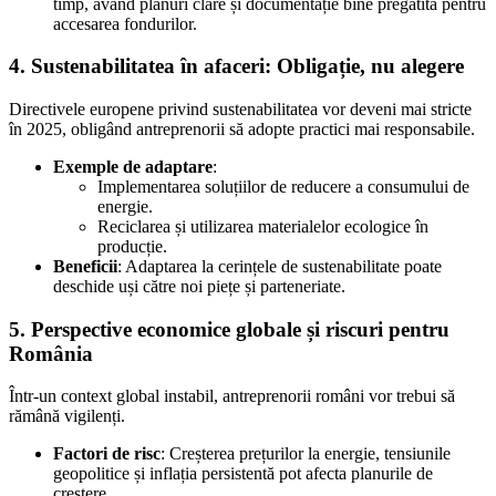
timp, având planuri clare și documentație bine pregătită pentru
accesarea fondurilor.
4.
Sustenabilitatea în afaceri: Obligație, nu alegere
Directivele europene privind sustenabilitatea vor deveni mai stricte
în 2025, obligând antreprenorii să adopte practici mai responsabile.
Exemple de adaptare
:
Implementarea soluțiilor de reducere a consumului de
energie.
Reciclarea și utilizarea materialelor ecologice în
producție.
Beneficii
: Adaptarea la cerințele de sustenabilitate poate
deschide uși către noi piețe și parteneriate.
5.
Perspective economice globale și riscuri pentru
România
Într-un context global instabil, antreprenorii români vor trebui să
rămână vigilenți.
Factori de risc
: Creșterea prețurilor la energie, tensiunile
geopolitice și inflația persistentă pot afecta planurile de
creștere.