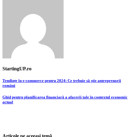
StartingUP.ro
Post
Tendințe în e-commerce pentru 2024: Ce trebuie să știe antreprenorii
români
navigation
Ghid pentru planificarea financiară a afacerii tale în contextul economic
actual
Articole pe aceeași temă