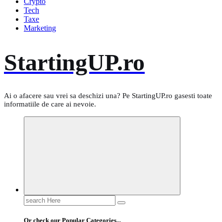
Crypto
Tech
Taxe
Marketing
StartingUP.ro
Ai o afacere sau vrei sa deschizi una? Pe StartingUP.ro gasesti toate
informatiile de care ai nevoie.
Search
for:
Or check our Popular Categories...