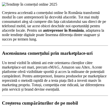
Creșterea accelerată a comerțului online în România transformă
modul în care antreprenorii își dezvoltă afacerile. Tot mai mulți
consumatori aleg să cumpere din fața calculatorului sau direct de pe
telefonul mobil, iar acest obicei deschide noi oportunități pentru
afacerile locale. Pentru un
antreprenor în România
, adaptarea la
noile tendințe digitale poate însemna diferența dintre stagnare și
succes pe termen lung.
Ascensiunea comerțului prin marketplace-uri
Un trend vizibil în ultimii ani este orientarea clienților către
marketplace-uri mari, precum eMAG, Amazon sau Altex. Aceste
platforme oferă vizibilitate sporită și acces la milioane de potențiali
cumpărători. Pentru antreprenori, listarea produselor pe marketplace
reprezintă o metodă rapidă de a testa piața fără a investi masiv în
marketing propriu. Totuși, competiția este ridicată, iar diferențierea
prin servicii și brand devine esențială.
Creșterea cumpărăturilor de pe mobil