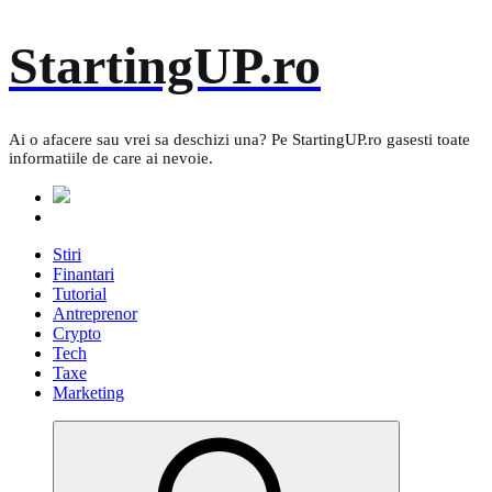
Skip
StartingUP.ro
to
content
Ai o afacere sau vrei sa deschizi una? Pe StartingUP.ro gasesti toate
informatiile de care ai nevoie.
Stiri
Finantari
Tutorial
Antreprenor
Crypto
Tech
Taxe
Marketing