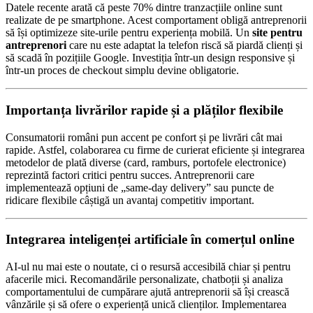
Datele recente arată că peste 70% dintre tranzacțiile online sunt
realizate de pe smartphone. Acest comportament obligă antreprenorii
să își optimizeze site-urile pentru experiența mobilă. Un
site pentru
antreprenori
care nu este adaptat la telefon riscă să piardă clienți și
să scadă în pozițiile Google. Investiția într-un design responsive și
într-un proces de checkout simplu devine obligatorie.
Importanța livrărilor rapide și a plăților flexibile
Consumatorii români pun accent pe confort și pe livrări cât mai
rapide. Astfel, colaborarea cu firme de curierat eficiente și integrarea
metodelor de plată diverse (card, ramburs, portofele electronice)
reprezintă factori critici pentru succes. Antreprenorii care
implementează opțiuni de „same-day delivery” sau puncte de
ridicare flexibile câștigă un avantaj competitiv important.
Integrarea inteligenței artificiale în comerțul online
AI-ul nu mai este o noutate, ci o resursă accesibilă chiar și pentru
afacerile mici. Recomandările personalizate, chatboții și analiza
comportamentului de cumpărare ajută antreprenorii să își crească
vânzările și să ofere o experiență unică clienților. Implementarea