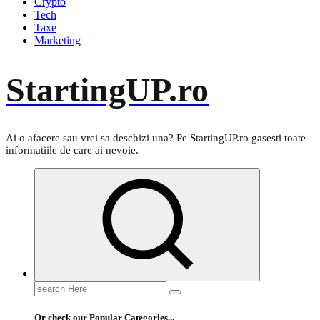
Crypto
Tech
Taxe
Marketing
StartingUP.ro
Ai o afacere sau vrei sa deschizi una? Pe StartingUP.ro gasesti toate
informatiile de care ai nevoie.
Search
for:
Or check our Popular Categories...