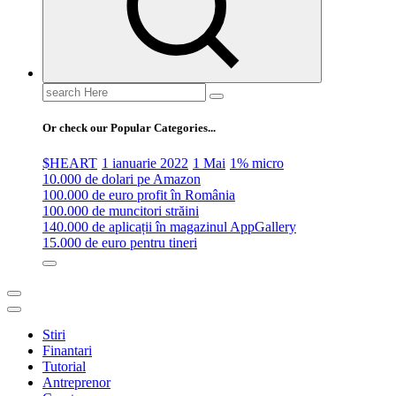
Search
for:
Or check our Popular Categories...
$HEART
1 ianuarie 2022
1 Mai
1% micro
10.000 de dolari pe Amazon
100.000 de euro profit în România
100.000 de muncitori străini
140.000 de aplicații în magazinul AppGallery
15.000 de euro pentru tineri
Stiri
Finantari
Tutorial
Antreprenor