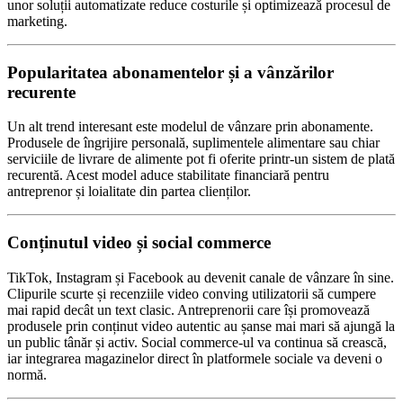
unor soluții automatizate reduce costurile și optimizează procesul de
marketing.
Popularitatea abonamentelor și a vânzărilor
recurente
Un alt trend interesant este modelul de vânzare prin abonamente.
Produsele de îngrijire personală, suplimentele alimentare sau chiar
serviciile de livrare de alimente pot fi oferite printr-un sistem de plată
recurentă. Acest model aduce stabilitate financiară pentru
antreprenor și loialitate din partea clienților.
Conținutul video și social commerce
TikTok, Instagram și Facebook au devenit canale de vânzare în sine.
Clipurile scurte și recenziile video conving utilizatorii să cumpere
mai rapid decât un text clasic. Antreprenorii care își promovează
produsele prin conținut video autentic au șanse mai mari să ajungă la
un public tânăr și activ. Social commerce-ul va continua să crească,
iar integrarea magazinelor direct în platformele sociale va deveni o
normă.