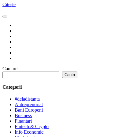
Citește
Cautare
Cauta
Categorii
#deladistanta
Antreprenoriat
Bani Europeni
Business
Finantari
Fintech & Crypto
Info Economic