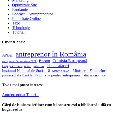
Marketing
Optimizare Site
Pandamie
Podcastul Antreprenorilor
Publicitate Online
Taxe
Tehnologie
Tutorial
Cuvinte cheie
antreprenor în România
ANAF
Comisia Europeană
Bitcoin
antreprenor în România 2026
idei de afaceri
Cărți pentru antreprenori
e-Factura
Institutul Național de Statistică
Ministerul Finanțelor
Marcel Ciolacu
site pentru antreprenori
știri economice
piața muncii din România
PNRR
Te-ar mai putea interesa
Antreprenoriat
Tutorial
Cărți de business ieftine: cum îți construiești o bibliotecă utilă cu
buget redus