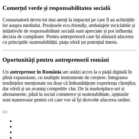
Comerțul verde și responsabilitatea socială
Consumatorii devin tot mai atenți la impactul pe care îl au achizițiile
lor asupra mediului. Produsele eco-friendly, ambalajele reciclabile și
inițiativele de responsabilitate socială sunt apreciate și pot influența
decizia de cumpărare. Pentru antreprenorii care își aliniază afacerea
cu principiile sustenabilității, piața oferă un potențial imens.
Oportunități pentru antreprenorii români
Un
antreprenor în România
are astăzi acces la o piață digitală în
plină expansiune, cu multiple instrumente de creștere. Integrarea
tendințelor menționate nu doar că îmbunătățește experiența clienților,
dar oferă și un avantaj competitiv clar. De la marketplace-uri și
abonamente, până la social commerce și sustenabilitate, opțiunile
sunt numeroase pentru cei care vor să își dezvolte afacerea online.