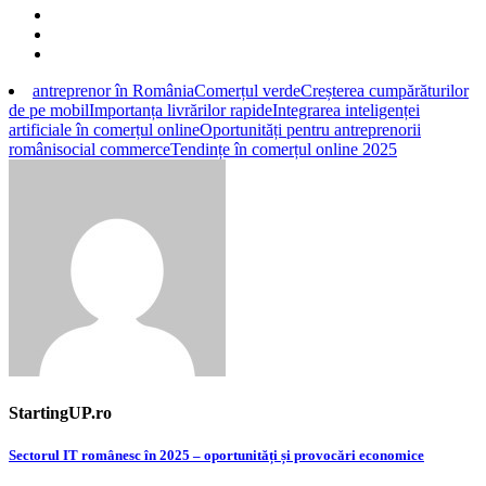
antreprenor în România
Comerțul verde
Creșterea cumpărăturilor
de pe mobil
Importanța livrărilor rapide
Integrarea inteligenței
artificiale în comerțul online
Oportunități pentru antreprenorii
români
social commerce
Tendințe în comerțul online 2025
StartingUP.ro
Post
Sectorul IT românesc în 2025 – oportunități și provocări economice