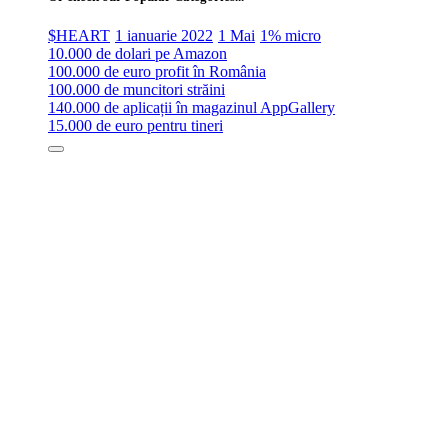
$HEART
1 ianuarie 2022
1 Mai
1% micro
10.000 de dolari pe Amazon
100.000 de euro profit în România
100.000 de muncitori străini
140.000 de aplicații în magazinul AppGallery
15.000 de euro pentru tineri