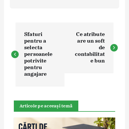
P
Sfaturi
Ce atribute
o
pentru a
are un soft
selecta
de
s
persoanele
contabilitat
potrivite
e bun
t
pentru
angajare
n
a
Articole pe aceeași temă
v
i