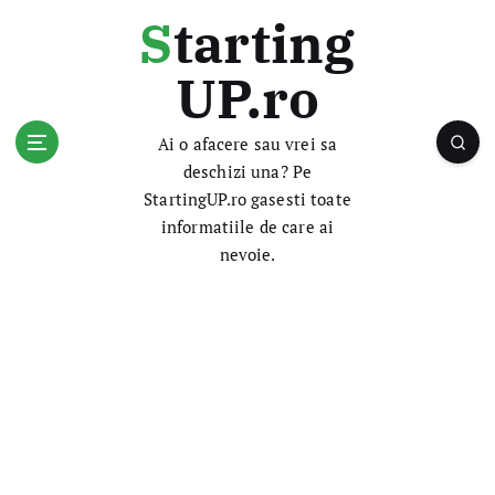
S
Starting
k
i
UP.ro
p
t
o
Ai o afacere sau vrei sa
c
deschizi una? Pe
o
StartingUP.ro gasesti toate
n
informatiile de care ai
t
nevoie.
e
n
t