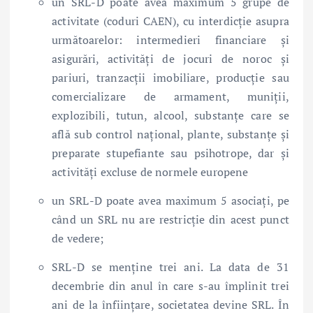
un SRL-D poate avea maximum 5 grupe de
activitate (coduri CAEN), cu interdicție asupra
următoarelor: intermedieri financiare și
asigurări, activități de jocuri de noroc și
pariuri, tranzacții imobiliare, producție sau
comercializare de armament, muniții,
explozibili, tutun, alcool, substanțe care se
află sub control național, plante, substanțe și
preparate stupefiante sau psihotrope, dar și
activități excluse de normele europene
un SRL-D poate avea maximum 5 asociați, pe
când un SRL nu are restricție din acest punct
de vedere;
SRL-D se menține trei ani. La data de 31
decembrie din anul în care s-au împlinit trei
ani de la înființare, societatea devine SRL. În