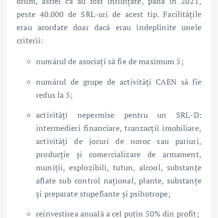
drum, astfel că au fost înființate, până în 2021,
peste 40.000 de SRL-uri de acest tip. Facilitățile
erau acordate doar dacă erau îndeplinite unele
criterii:
numărul de asociați să fie de maximum 5;
numărul de grupe de activități CAEN să fie
redus la 5;
activități nepermise pentru un SRL-D:
intermedieri financiare, tranzacții imobiliare,
activități de jocuri de noroc sau pariuri,
producție și comercializare de armament,
muniții, explozibili, tutun, alcool, substanțe
aflate sub control național, plante, substanțe
și preparate stupefiante și psihotrope;
reinvestirea anuală a cel puțin 50% din profit;