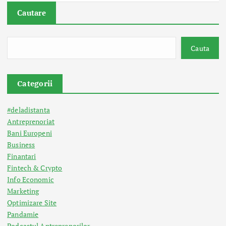
Cautare
Cauta
Categorii
#deladistanta
Antreprenoriat
Bani Europeni
Business
Finantari
Fintech & Crypto
Info Economic
Marketing
Optimizare Site
Pandamie
Podcastul Antreprenorilor