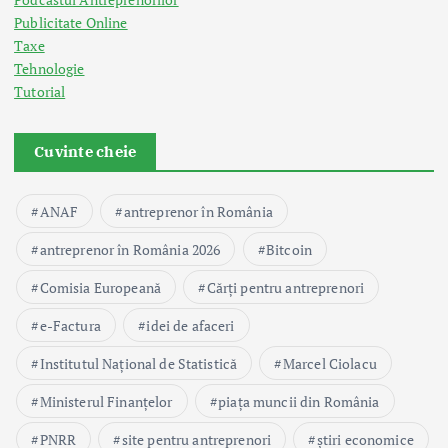
Publicitate Online
Taxe
Tehnologie
Tutorial
Cuvinte cheie
ANAF
antreprenor în România
antreprenor în România 2026
Bitcoin
Comisia Europeană
Cărți pentru antreprenori
e-Factura
idei de afaceri
Institutul Național de Statistică
Marcel Ciolacu
Ministerul Finanțelor
piața muncii din România
PNRR
site pentru antreprenori
știri economice