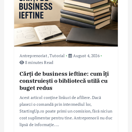
g
a
t
i
Antreprenoriat
,
Tutorial
August 4, 2026
8 minutes Read
o
Cărți de business ieftine: cum îți
construiești o bibliotecă utilă cu
n
buget redus
Acest articol conține linkuri de afiliere. Dacă
plasezi o comandă prin intermediul lor,
StartingUp.ro poate primi un comision, fără niciun
cost suplimentar pentru tine. Antreprenorii nu duc
lipsă de informație.…