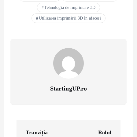
Tehnologia de imprimare 3D
Utilizarea imprimării 3D în afaceri
StartingUP.ro
P
Tranziția
Rolul