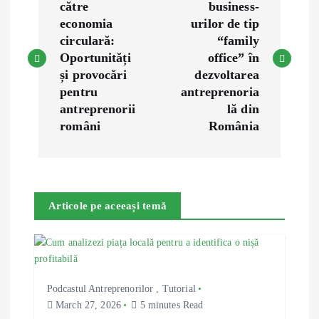
o
către
business-
economia
urilor de tip
s
circulară:
“family
Oportunități
office” în
t
și provocări
dezvoltarea
pentru
antreprenoria
n
antreprenorii
lă din
români
România
a
v
Articole pe aceeași temă
i
g
a
Podcastul Antreprenorilor
,
Tutorial
March 27, 2026
5 minutes Read