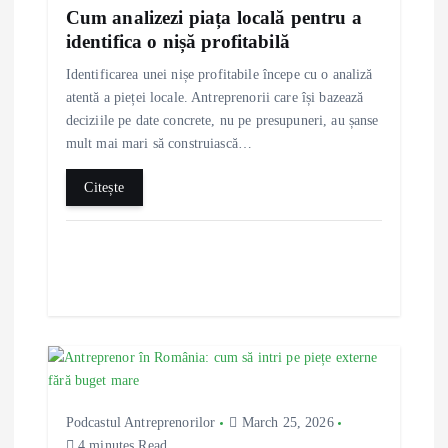
t
Cum analizezi piața locală pentru a
identifica o nișă profitabilă
i
Identificarea unei nișe profitabile începe cu o analiză
o
atentă a pieței locale. Antreprenorii care își bazează
deciziile pe date concrete, nu pe presupuneri, au șanse
n
mult mai mari să construiască…
Citește
Podcastul Antreprenorilor
March 25, 2026
4 minutes Read