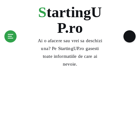
S
StartingU
k
i
P.ro
p
t
o
Ai o afacere sau vrei sa deschizi
c
una? Pe StartingUP.ro gasesti
o
toate informatiile de care ai
n
nevoie.
t
e
n
t