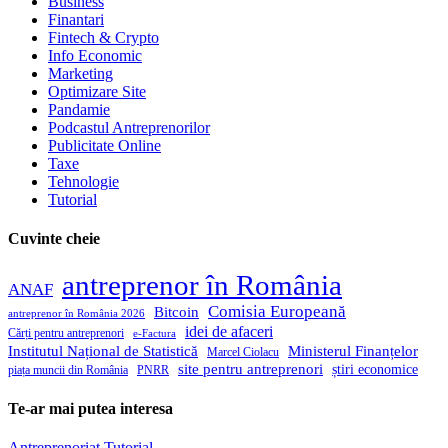
Business
Finantari
Fintech & Crypto
Info Economic
Marketing
Optimizare Site
Pandamie
Podcastul Antreprenorilor
Publicitate Online
Taxe
Tehnologie
Tutorial
Cuvinte cheie
antreprenor în România
ANAF
Comisia Europeană
Bitcoin
antreprenor în România 2026
idei de afaceri
Cărți pentru antreprenori
e-Factura
Institutul Național de Statistică
Ministerul Finanțelor
Marcel Ciolacu
site pentru antreprenori
știri economice
piața muncii din România
PNRR
Te-ar mai putea interesa
Antreprenoriat
Tutorial