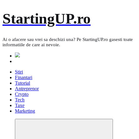
Skip
StartingUP.ro
to
content
Ai o afacere sau vrei sa deschizi una? Pe StartingUP.ro gasesti toate
informatiile de care ai nevoie.
Stiri
Finantari
Tutorial
Antreprenor
Crypto
Tech
Taxe
Marketing