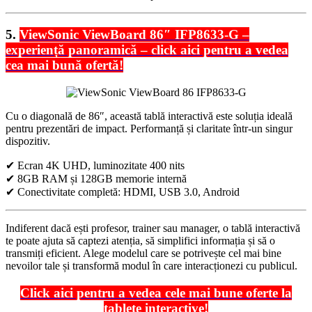
5.
ViewSonic ViewBoard 86″ IFP8633-G –
experiență panoramică – click aici pentru a vedea
cea mai bună ofertă!
Cu o diagonală de 86″, această tablă interactivă este soluția ideală
pentru prezentări de impact. Performanță și claritate într-un singur
dispozitiv.
✔ Ecran 4K UHD, luminozitate 400 nits
✔ 8GB RAM și 128GB memorie internă
✔ Conectivitate completă: HDMI, USB 3.0, Android
Indiferent dacă ești profesor, trainer sau manager, o tablă interactivă
te poate ajuta să captezi atenția, să simplifici informația și să o
transmiți eficient. Alege modelul care se potrivește cel mai bine
nevoilor tale și transformă modul în care interacționezi cu publicul.
Click aici pentru a vedea cele mai bune oferte la
tablete interactive!