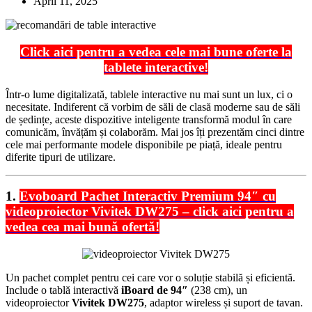
April 11, 2025
Click aici pentru a vedea cele mai bune oferte la
tablete interactive!
Într-o lume digitalizată, tablele interactive nu mai sunt un lux, ci o
necesitate. Indiferent că vorbim de săli de clasă moderne sau de săli
de ședințe, aceste dispozitive inteligente transformă modul în care
comunicăm, învățăm și colaborăm. Mai jos îți prezentăm cinci dintre
cele mai performante modele disponibile pe piață, ideale pentru
diferite tipuri de utilizare.
1.
Evoboard Pachet Interactiv Premium 94″ cu
videoproiector Vivitek DW275 – click aici pentru a
vedea cea mai bună ofertă!
Un pachet complet pentru cei care vor o soluție stabilă și eficientă.
Include o tablă interactivă
iBoard de 94″
(238 cm), un
videoproiector
Vivitek DW275
, adaptor wireless și suport de tavan.