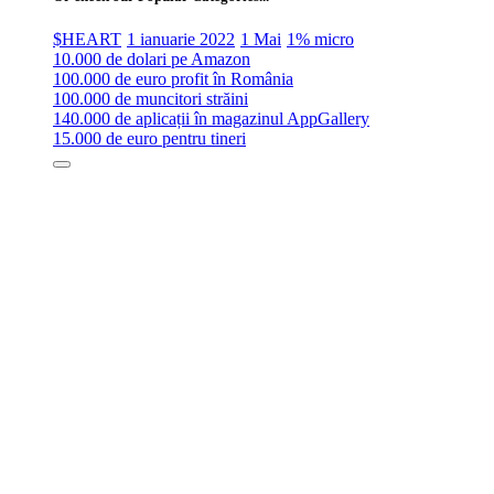
$HEART
1 ianuarie 2022
1 Mai
1% micro
10.000 de dolari pe Amazon
100.000 de euro profit în România
100.000 de muncitori străini
140.000 de aplicații în magazinul AppGallery
15.000 de euro pentru tineri