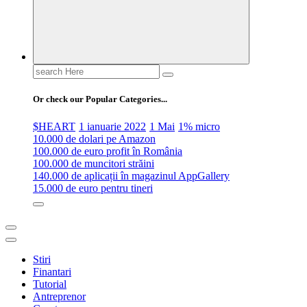
Search
for:
Or check our Popular Categories...
$HEART
1 ianuarie 2022
1 Mai
1% micro
10.000 de dolari pe Amazon
100.000 de euro profit în România
100.000 de muncitori străini
140.000 de aplicații în magazinul AppGallery
15.000 de euro pentru tineri
Stiri
Finantari
Tutorial
Antreprenor