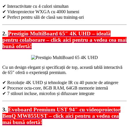
✔ Interactivitate cu 4 culori simultan
✔ Videoproiector WXGA cu 4000 lumeni
✔ Perfect pentru săli de clasă sau training-uri
2.
Prestigio MultiBoard 65″ 4K UHD – ideală
pentru colaborare – click aici pentru a vedea cea mai
bună ofertă!
Cu un design elegant și specificații de top, această tablă interactivă
de 65″ oferă o experiență premium.
✔ Rezoluție 4K UHD și tehnologie IR cu 40 puncte de atingere
✔ Procesor octa-core, 8GB RAM, 64GB memorie internă
✔ 7 stilouri incluse, microfon și difuzoare integrate
3.
Evoboard Premium UST 94″ cu videoproiector
BenQ MW855UST – click aici pentru a vedea cea
mai bună ofertă!