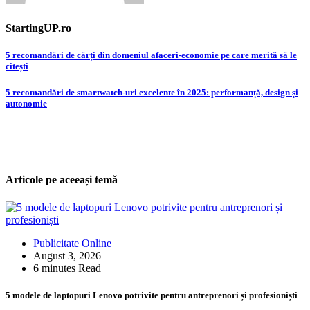
StartingUP.ro
Post
5 recomandări de cărți din domeniul afaceri-economie pe care merită să le
citești
navigation
5 recomandări de smartwatch-uri excelente în 2025: performanță, design și
autonomie
Articole pe aceeași temă
Publicitate Online
August 3, 2026
6 minutes Read
5 modele de laptopuri Lenovo potrivite pentru antreprenori și profesioniști