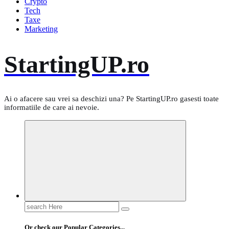
Crypto
Tech
Taxe
Marketing
StartingUP.ro
Ai o afacere sau vrei sa deschizi una? Pe StartingUP.ro gasesti toate
informatiile de care ai nevoie.
Search
for:
Or check our Popular Categories...