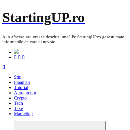
Skip
StartingUP.ro
to
content
Ai o afacere sau vrei sa deschizi una? Pe StartingUP.ro gasesti toate
informatiile de care ai nevoie.
Stiri
Finantari
Tutorial
Antreprenor
Crypto
Tech
Taxe
Marketing