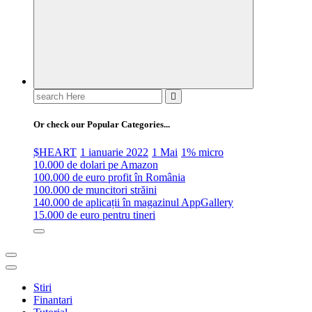
Search
for:
Or check our Popular Categories...
$HEART
1 ianuarie 2022
1 Mai
1% micro
10.000 de dolari pe Amazon
100.000 de euro profit în România
100.000 de muncitori străini
140.000 de aplicații în magazinul AppGallery
15.000 de euro pentru tineri
Stiri
Finantari