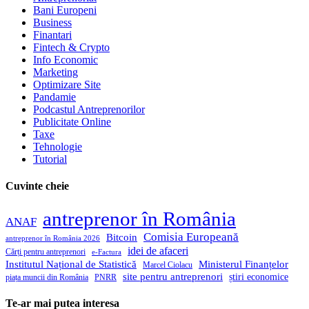
Bani Europeni
Business
Finantari
Fintech & Crypto
Info Economic
Marketing
Optimizare Site
Pandamie
Podcastul Antreprenorilor
Publicitate Online
Taxe
Tehnologie
Tutorial
Cuvinte cheie
antreprenor în România
ANAF
Comisia Europeană
Bitcoin
antreprenor în România 2026
idei de afaceri
Cărți pentru antreprenori
e-Factura
Institutul Național de Statistică
Ministerul Finanțelor
Marcel Ciolacu
site pentru antreprenori
știri economice
piața muncii din România
PNRR
Te-ar mai putea interesa