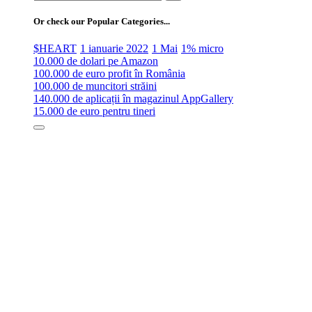
for:
Or check our Popular Categories...
$HEART
1 ianuarie 2022
1 Mai
1% micro
10.000 de dolari pe Amazon
100.000 de euro profit în România
100.000 de muncitori străini
140.000 de aplicații în magazinul AppGallery
15.000 de euro pentru tineri