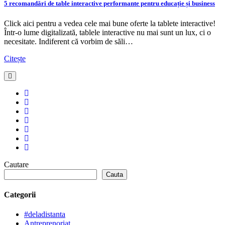
5 recomandări de table interactive performante pentru educație și business
Click aici pentru a vedea cele mai bune oferte la tablete interactive!
Într-o lume digitalizată, tablele interactive nu mai sunt un lux, ci o
necesitate. Indiferent că vorbim de săli…
Citește
Cautare
Cauta
Categorii
#deladistanta
Antreprenoriat