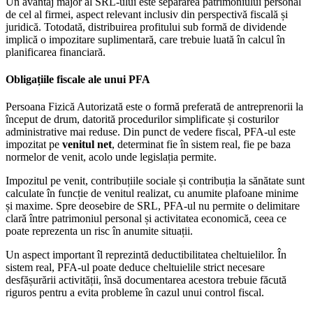
Un avantaj major al SRL-ului este separarea patrimoniului personal
de cel al firmei, aspect relevant inclusiv din perspectivă fiscală și
juridică. Totodată, distribuirea profitului sub formă de dividende
implică o impozitare suplimentară, care trebuie luată în calcul în
planificarea financiară.
Obligațiile fiscale ale unui PFA
Persoana Fizică Autorizată este o formă preferată de antreprenorii la
început de drum, datorită procedurilor simplificate și costurilor
administrative mai reduse. Din punct de vedere fiscal, PFA-ul este
impozitat pe
venitul net
, determinat fie în sistem real, fie pe baza
normelor de venit, acolo unde legislația permite.
Impozitul pe venit, contribuțiile sociale și contribuția la sănătate sunt
calculate în funcție de venitul realizat, cu anumite plafoane minime
și maxime. Spre deosebire de SRL, PFA-ul nu permite o delimitare
clară între patrimoniul personal și activitatea economică, ceea ce
poate reprezenta un risc în anumite situații.
Un aspect important îl reprezintă deductibilitatea cheltuielilor. În
sistem real, PFA-ul poate deduce cheltuielile strict necesare
desfășurării activității, însă documentarea acestora trebuie făcută
riguros pentru a evita probleme în cazul unui control fiscal.