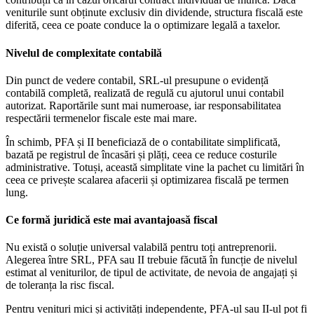
veniturile sunt obținute exclusiv din dividende, structura fiscală este
diferită, ceea ce poate conduce la o optimizare legală a taxelor.
Nivelul de complexitate contabilă
Din punct de vedere contabil, SRL-ul presupune o evidență
contabilă completă, realizată de regulă cu ajutorul unui contabil
autorizat. Raportările sunt mai numeroase, iar responsabilitatea
respectării termenelor fiscale este mai mare.
În schimb, PFA și II beneficiază de o contabilitate simplificată,
bazată pe registrul de încasări și plăți, ceea ce reduce costurile
administrative. Totuși, această simplitate vine la pachet cu limitări în
ceea ce privește scalarea afacerii și optimizarea fiscală pe termen
lung.
Ce formă juridică este mai avantajoasă fiscal
Nu există o soluție universal valabilă pentru toți antreprenorii.
Alegerea între SRL, PFA sau II trebuie făcută în funcție de nivelul
estimat al veniturilor, de tipul de activitate, de nevoia de angajați și
de toleranța la risc fiscal.
Pentru venituri mici și activități independente, PFA-ul sau II-ul pot fi