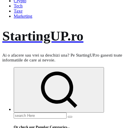
Crypto
Tech
Taxe
Marketing
StartingUP.ro
Ai o afacere sau vrei sa deschizi una? Pe StartingUP.ro gasesti toate
informatiile de care ai nevoie.
Search
for:
Or check our Popular Categories...