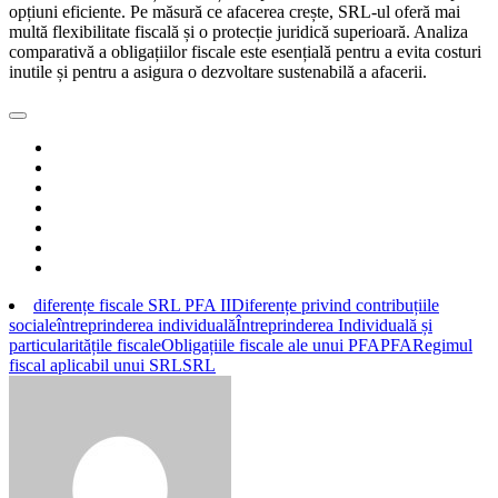
opțiuni eficiente. Pe măsură ce afacerea crește, SRL-ul oferă mai
multă flexibilitate fiscală și o protecție juridică superioară. Analiza
comparativă a obligațiilor fiscale este esențială pentru a evita costuri
inutile și pentru a asigura o dezvoltare sustenabilă a afacerii.
diferențe fiscale SRL PFA II
Diferențe privind contribuțiile
sociale
întreprinderea individuală
Întreprinderea Individuală și
particularitățile fiscale
Obligațiile fiscale ale unui PFA
PFA
Regimul
fiscal aplicabil unui SRL
SRL