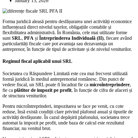
January 15, 2026
Forma juridică aleasă pentru desfășurarea unei activități economice
influențează direct nivelul taxelor, obligațiile contabile și
flexibilitatea administrativă. În România, cele mai utilizate forme
sunt
SRL
,
PFA
și
Întreprinderea Individuală (II)
, fiecare având
particularități fiscale care pot avantaja sau dezavantaja un
antreprenor, în funcție de tipul de activitate și de nivelul veniturilor.
Regimul fiscal aplicabil unui SRL
Societatea cu Răspundere Limitată este cea mai frecvent utilizată
formă juridică în mediul antreprenorial românesc. Din punct de
vedere fiscal, un SRL poate fi încadrat fie ca
microîntreprindere
,
fie ca
plătitor de impozit pe profit
, în funcție de cifra de afaceri și
de structura veniturilor.
Pentru microîntreprinderi, impozitarea se face pe venit, cu cote
reduse, însă există condiții clare privind plafonul anual și tipurile de
activități desfășurate. În cazul depășirii plafonului, societatea trece
automat la impozit pe profit, unde baza de calcul este rezultatul
financiar, nu venitul brut.