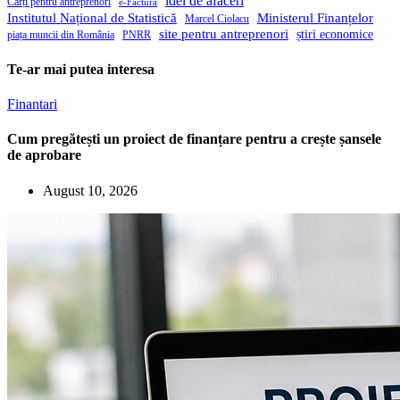
idei de afaceri
Cărți pentru antreprenori
e-Factura
Institutul Național de Statistică
Ministerul Finanțelor
Marcel Ciolacu
site pentru antreprenori
știri economice
piața muncii din România
PNRR
Te-ar mai putea interesa
Finantari
Cum pregătești un proiect de finanțare pentru a crește șansele
de aprobare
August 10, 2026