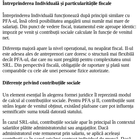
Întreprinderea Individuală și particularitățile fiscale
Întreprinderea Individuală funcționează după principii similare cu
PFA-ul, însă oferă posibilitatea angajării unui număr mai mare de
salariați. Din punct de vedere fiscal, tratamentul este aproape identic:
impozit pe venit și contribuții sociale calculate în funcție de venitul
net.
Diferența majoră apare la nivel operațional, nu neapărat fiscal. II-ul
este adesea ales de antreprenori care doresc o structură mai flexibilă
decât PFA-ul, dar care nu sunt pregătiți pentru complexitatea unui
SRL. Din perspectivă fiscală, obligațiile de raportare și plată sunt
comparabile cu cele ale unei persoane fizice autorizate.
Diferențe privind contribuțiile sociale
Un element esențial în alegerea formei juridice îl reprezintă modul
de calcul al contribuțiilor sociale. Pentru PFA și II, contribuțiile sunt
strâns legate de venitul obținut, existând plafoane care pot influența
semnificativ suma totală datorată statului.
În cazul SRL-ului, contribuțiile sociale apar în principal în contextul
salariilor plătite administratorului sau angajaților. Dacă
administratorul este remunerat prin salariu, se aplică aceleași
contribuții ca în cazul oricărui contract individual de muncă. Dacă