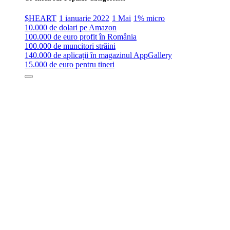
$HEART
1 ianuarie 2022
1 Mai
1% micro
10.000 de dolari pe Amazon
100.000 de euro profit în România
100.000 de muncitori străini
140.000 de aplicații în magazinul AppGallery
15.000 de euro pentru tineri