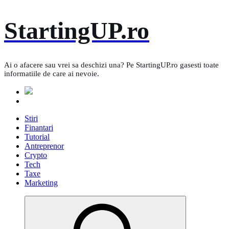
Skip
StartingUP.ro
to
content
Ai o afacere sau vrei sa deschizi una? Pe StartingUP.ro gasesti toate
informatiile de care ai nevoie.
Stiri
Finantari
Tutorial
Antreprenor
Crypto
Tech
Taxe
Marketing