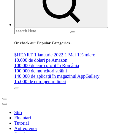
Search
for:
Or check our Popular Categories...
$HEART
1 ianuarie 2022
1 Mai
1% micro
10.000 de dolari pe Amazon
100.000 de euro profit în România
100.000 de muncitori străini
140.000 de aplicații în magazinul AppGallery
15.000 de euro pentru tineri
Stiri
Finantari
Tutorial
Antreprenor