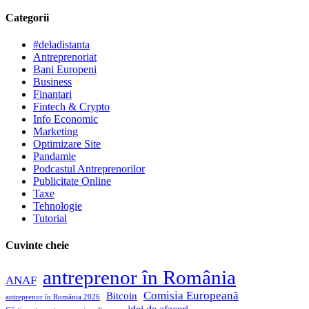
Categorii
#deladistanta
Antreprenoriat
Bani Europeni
Business
Finantari
Fintech & Crypto
Info Economic
Marketing
Optimizare Site
Pandamie
Podcastul Antreprenorilor
Publicitate Online
Taxe
Tehnologie
Tutorial
Cuvinte cheie
antreprenor în România
ANAF
Comisia Europeană
Bitcoin
antreprenor în România 2026