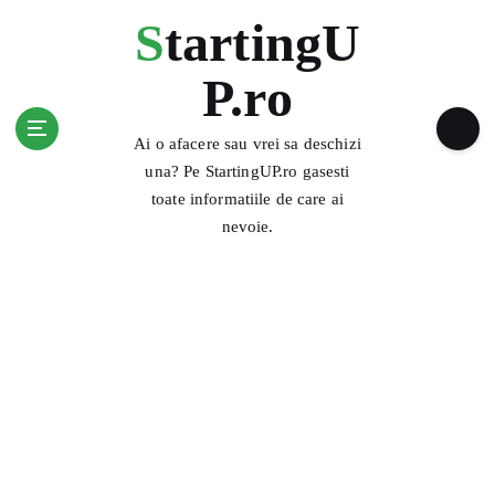
S
StartingU
k
i
P.ro
p
t
o
Ai o afacere sau vrei sa deschizi
c
una? Pe StartingUP.ro gasesti
o
toate informatiile de care ai
n
nevoie.
t
e
n
t