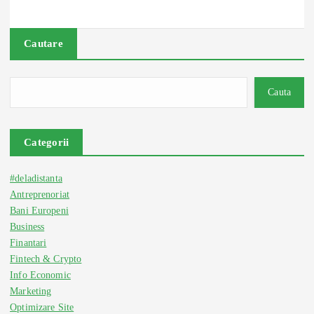
Cautare
Cauta
Categorii
#deladistanta
Antreprenoriat
Bani Europeni
Business
Finantari
Fintech & Crypto
Info Economic
Marketing
Optimizare Site