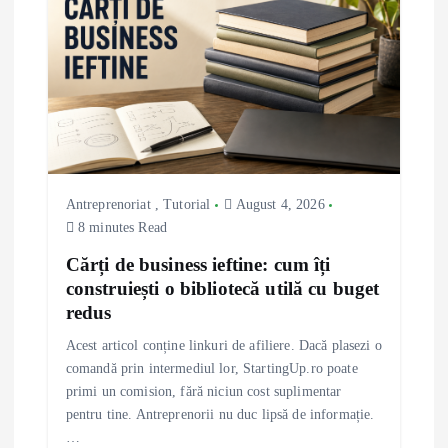
g
a
t
i
Antreprenoriat
,
Tutorial
August 4, 2026
o
8 minutes Read
n
Cărți de business ieftine: cum îți
construiești o bibliotecă utilă cu buget
redus
Acest articol conține linkuri de afiliere. Dacă plasezi o
comandă prin intermediul lor, StartingUp.ro poate
primi un comision, fără niciun cost suplimentar
pentru tine. Antreprenorii nu duc lipsă de informație.
…