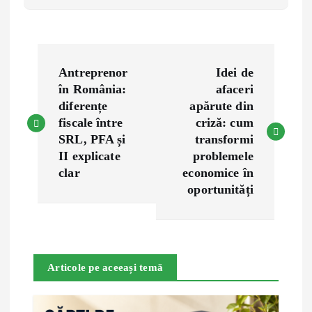
P
Antreprenor
Idei de
o
în România:
afaceri
diferențe
apărute din
s
fiscale între
criză: cum
SRL, PFA și
transformi
t
II explicate
problemele
clar
economice în
n
oportunități
a
v
Articole pe aceeași temă
i