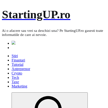
Skip
StartingUP.ro
to
content
Ai o afacere sau vrei sa deschizi una? Pe StartingUP.ro gasesti toate
informatiile de care ai nevoie.
Stiri
Finantari
Tutorial
Antreprenor
Crypto
Tech
Taxe
Marketing