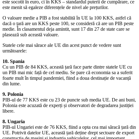
este socotit în euro, ci în KKS – standardul puterii de cumpărare, ce
este menit să egaleze diferențele de nivel ale prețurilor.
O valoare medie a PIB a fost stabilită în UE la 100 KKS, astfel că
dacă o țară are un KKS peste 100, se consideră că are un PIB peste
medie. În clasamentul deja amintit, sunt 17 din 27 de state care se
plasează sub această valoare.
Statele cele mai sărace ale UE din acest punct de vedere sunt
următoarele:
10. Spania
Cu un PIB de 84 KKS, această țară face parte dintre statele UE cu
un PIB mai mic față de cel mediu. Se pare că economia sa a suferit
foarte mult în timpul pandemiei, fiind a doua destinație de vacanță
din lume.
9. Polonia
PIB-ul de 77 KKS este cu 23 de puncte sub media UE. De ani buni,
Polonia este acuzată de experți și observatori de degradarea justiției
libere.
8. Ungaria
PIB-ul Ungariei este de 76 KKS, fiind a opta cea mai săracă țară din
UE. Potrivit datelor UE, această țară deține drept sectoare de export
construcția de mașini și industria vehiculelor, cel mai important