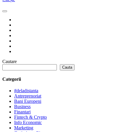
Cautare
Cauta
Categorii
#deladistanta
Antreprenoriat
Bani Europeni
Business
Finantari
Fintech & Crypto
Info Economic
Marketing