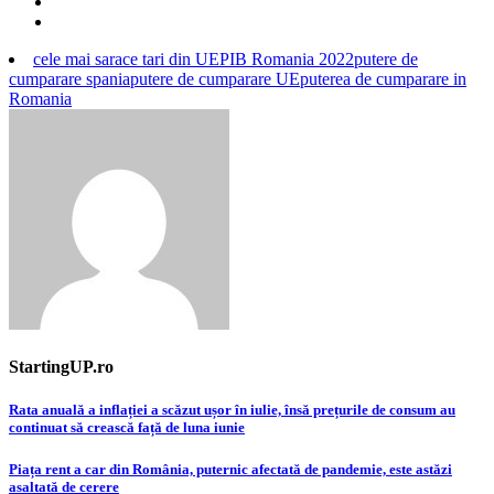
cele mai sarace tari din UE
PIB Romania 2022
putere de
cumparare spania
putere de cumparare UE
puterea de cumparare in
Romania
StartingUP.ro
Post
Rata anuală a inflației a scăzut ușor în iulie, însă prețurile de consum au
continuat să crească față de luna iunie
navigation
Piața rent a car din România, puternic afectată de pandemie, este astăzi
asaltată de cerere