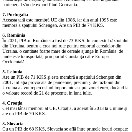
partener al său de export fiind Germania.
7. Portugalia
Aceasta țară este membră UE din 1986, iar din anul 1995 este
membră a spațiului Schengen. Are un PIB de 74 KKS.
6. România
În 2021, PIB-ul României a fost de 73 KKS. În contextul războiului
din Ucraina, pentru a crea noi rute pentru exportul cerealelor din
Ucraina, o cantitate foarte mare de cereale ajunge în România, de
unde este transportată, prin portul Constanța către Europa
Occidentală.
5. Letonia
Are un PIB de 71 KKS și este membră a spațiului Schengen din
2001. Inflația provocată de pandemie, precum și de războiul din
Ucraina a avut repercusiuni importante asupra zonei euro, ducând la
o valoare record de 21 de procente, în luna iulie.
4. Croația
Cel mai tânăr membru al UE, Croația, a aderat în 2013 la Uniune și
are un PIB de 70 KKS.
3. Slovacia
Cu un PIB de 68 KKS, Slovacia se află între primele locuri ocupate