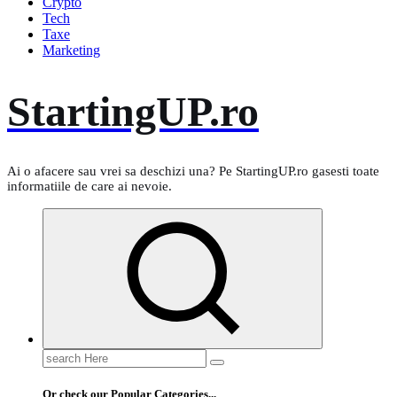
Crypto
Tech
Taxe
Marketing
StartingUP.ro
Ai o afacere sau vrei sa deschizi una? Pe StartingUP.ro gasesti toate
informatiile de care ai nevoie.
Search
for:
Or check our Popular Categories...