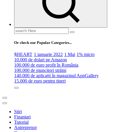
Search
for:
Or check our Popular Categories...
$HEART
1 ianuarie 2022
1 Mai
1% micro
10.000 de dolari pe Amazon
100.000 de euro profit în România
100.000 de muncitori străini
140.000 de aplicații în magazinul AppGallery
15.000 de euro pentru tineri
Stiri
Finantari
Tutorial
Antreprenor