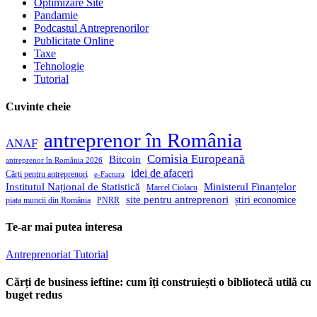
Optimizare Site
Pandamie
Podcastul Antreprenorilor
Publicitate Online
Taxe
Tehnologie
Tutorial
Cuvinte cheie
antreprenor în România
ANAF
Comisia Europeană
Bitcoin
antreprenor în România 2026
idei de afaceri
Cărți pentru antreprenori
e-Factura
Institutul Național de Statistică
Ministerul Finanțelor
Marcel Ciolacu
site pentru antreprenori
știri economice
piața muncii din România
PNRR
Te-ar mai putea interesa
Antreprenoriat
Tutorial
Cărți de business ieftine: cum îți construiești o bibliotecă utilă cu
buget redus