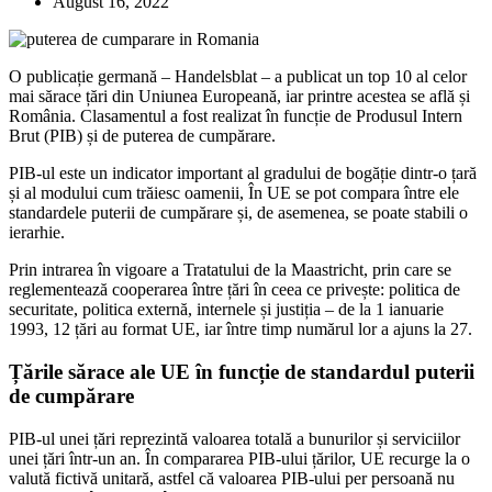
August 16, 2022
O publicație germană – Handelsblat – a publicat un top 10 al celor
mai sărace țări din Uniunea Europeană, iar printre acestea se află și
România. Clasamentul a fost realizat în funcție de Produsul Intern
Brut (PIB) și de puterea de cumpărare.
PIB-ul este un indicator important al gradului de bogăție dintr-o țară
și al modului cum trăiesc oamenii, În UE se pot compara între ele
standardele puterii de cumpărare și, de asemenea, se poate stabili o
ierarhie.
Prin intrarea în vigoare a Tratatului de la Maastricht, prin care se
reglementează cooperarea între țări în ceea ce privește: politica de
securitate, politica externă, internele și justiția – de la 1 ianuarie
1993, 12 țări au format UE, iar între timp numărul lor a ajuns la 27.
Țările sărace ale UE în funcție de standardul puterii
de cumpărare
PIB-ul unei țări reprezintă valoarea totală a bunurilor și serviciilor
unei țări într-un an. În compararea PIB-ului țărilor, UE recurge la o
valută fictivă unitară, astfel că valoarea PIB-ului per persoană nu