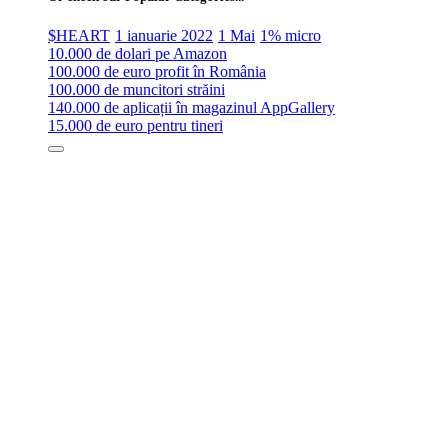
$HEART
1 ianuarie 2022
1 Mai
1% micro
10.000 de dolari pe Amazon
100.000 de euro profit în România
100.000 de muncitori străini
140.000 de aplicații în magazinul AppGallery
15.000 de euro pentru tineri