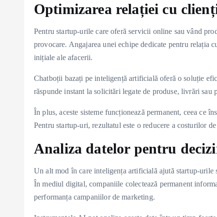
Optimizarea relației cu clienț
Pentru startup-urile care oferă servicii online sau vând pro
provocare. Angajarea unei echipe dedicate pentru relația cu 
inițiale ale afacerii.
Chatboții bazați pe inteligență artificială oferă o soluție ef
răspunde instant la solicitări legate de produse, livrări sau 
În plus, aceste sisteme funcționează permanent, ceea ce îns
Pentru startup-uri, rezultatul este o reducere a costurilor d
Analiza datelor pentru deciz
Un alt mod în care inteligența artificială ajută startup-uri
În mediul digital, companiile colectează permanent informaț
performanța campaniilor de marketing.