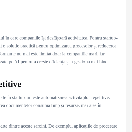
l în care companiile își desfășoară activitatea. Pentru startup-
nit o soluție practică pentru optimizarea proceselor și reducerea
formante nu mai este limitat doar la companiile mari, iar
azate pe AI pentru a crește eficiența și a gestiona mai bine
titive
iale în startup-uri este automatizarea activităților repetitive.
area documentelor consumă timp și resurse, mai ales în
parte dintre aceste sarcini. De exemplu, aplicațiile de procesare