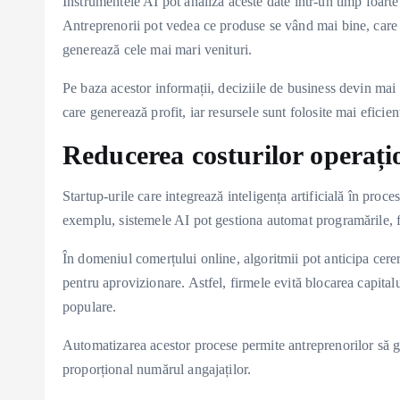
Instrumentele AI pot analiza aceste date într-un timp foart
Antreprenorii pot vedea ce produse se vând mai bine, care 
generează cele mai mari venituri.
Pe baza acestor informații, deciziile de business devin mai 
care generează profit, iar resursele sunt folosite mai eficien
Reducerea costurilor operați
Startup-urile care integrează inteligența artificială în proc
exemplu, sistemele AI pot gestiona automat programările, f
În domeniul comerțului online, algoritmii pot anticipa cere
pentru aprovizionare. Astfel, firmele evită blocarea capitalu
populare.
Automatizarea acestor procese permite antreprenorilor să g
proporțional numărul angajaților.