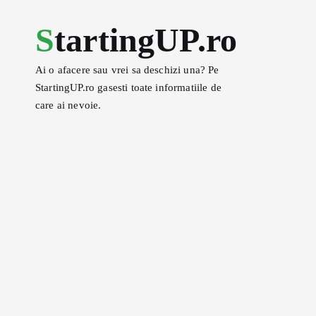
S
StartingUP.ro
k
i
p
Ai o afacere sau vrei sa deschizi una? Pe
t
StartingUP.ro gasesti toate informatiile de
o
care ai nevoie.
c
o
n
t
e
n
t