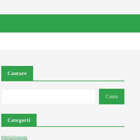
Cautare
Cauta
Categorii
#deladistanta