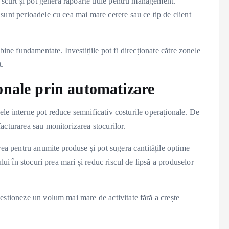
e scurt și pot genera rapoarte utile pentru management.
sunt perioadele cu cea mai mare cerere sau ce tip de client
bine fundamentate. Investițiile pot fi direcționate către zonele
t.
onale prin automatizare
esele interne pot reduce semnificativ costurile operaționale. De
acturarea sau monitorizarea stocurilor.
rea pentru anumite produse și pot sugera cantitățile optime
lui în stocuri prea mari și reduc riscul de lipsă a produselor
estioneze un volum mai mare de activitate fără a crește