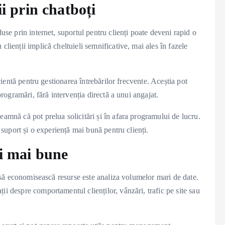
ii prin chatboți
duse prin internet, suportul pentru clienți poate deveni rapid o
clienții implică cheltuieli semnificative, mai ales în fazele
icientă pentru gestionarea întrebărilor frecvente. Aceștia pot
programări, fără intervenția directă a unui angajat.
eamnă că pot prelua solicitări și în afara programului de lucru.
e suport și o experiență mai bună pentru clienți.
ii mai bune
le să economisească resurse este analiza volumelor mari de date.
ii despre comportamentul clienților, vânzări, trafic pe site sau