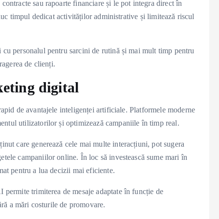
contracte sau rapoarte financiare și le pot integra direct în
duc timpul dedicat activităților administrative și limitează riscul
 cu personalul pentru sarcini de rutină și mai mult timp pentru
ragerea de clienți.
keting digital
rapid de avantajele inteligenței artificiale. Platformele moderne
tul utilizatorilor și optimizează campaniile în timp real.
ținut care generează cele mai multe interacțiuni, pot sugera
etele campaniilor online. În loc să investească sume mari în
at pentru a lua decizii mai eficiente.
I permite trimiterea de mesaje adaptate în funcție de
fără a mări costurile de promovare.