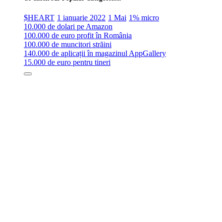
$HEART
1 ianuarie 2022
1 Mai
1% micro
10.000 de dolari pe Amazon
100.000 de euro profit în România
100.000 de muncitori străini
140.000 de aplicații în magazinul AppGallery
15.000 de euro pentru tineri