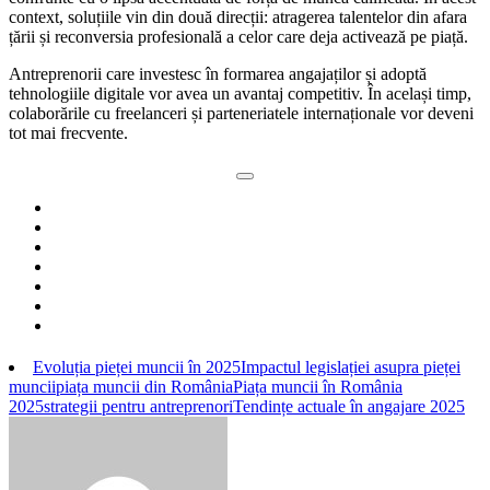
context, soluțiile vin din două direcții: atragerea talentelor din afara
țării și reconversia profesională a celor care deja activează pe piață.
Antreprenorii care investesc în formarea angajaților și adoptă
tehnologiile digitale vor avea un avantaj competitiv. În același timp,
colaborările cu freelanceri și parteneriatele internaționale vor deveni
tot mai frecvente.
Evoluția pieței muncii în 2025
Impactul legislației asupra pieței
muncii
piața muncii din România
Piața muncii în România
2025
strategii pentru antreprenori
Tendințe actuale în angajare 2025