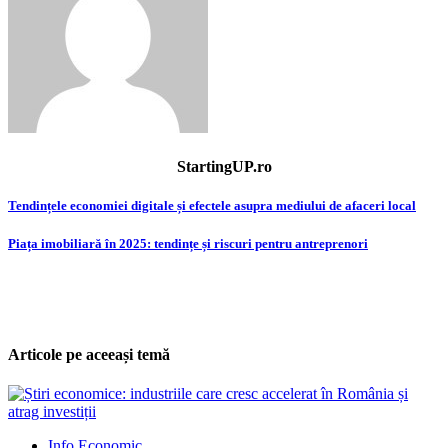
StartingUP.ro
Post
Tendințele economiei digitale și efectele asupra mediului de afaceri local
navigation
Piața imobiliară în 2025: tendințe și riscuri pentru antreprenori
Articole pe aceeași temă
Info Economic