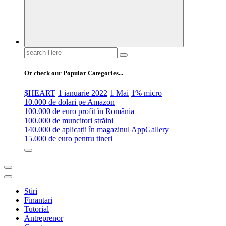
Search
for:
Or check our Popular Categories...
$HEART
1 ianuarie 2022
1 Mai
1% micro
10.000 de dolari pe Amazon
100.000 de euro profit în România
100.000 de muncitori străini
140.000 de aplicații în magazinul AppGallery
15.000 de euro pentru tineri
Stiri
Finantari
Tutorial
Antreprenor