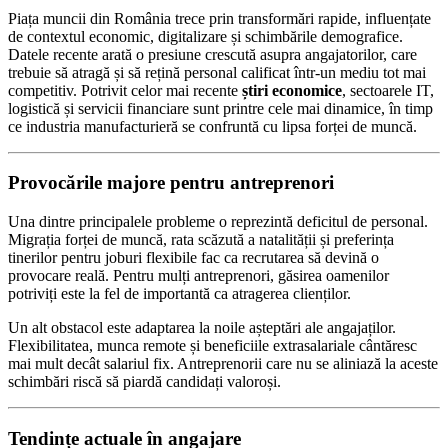
Piața muncii din România trece prin transformări rapide, influențate
de contextul economic, digitalizare și schimbările demografice.
Datele recente arată o presiune crescută asupra angajatorilor, care
trebuie să atragă și să rețină personal calificat într-un mediu tot mai
competitiv. Potrivit celor mai recente
știri economice
, sectoarele IT,
logistică și servicii financiare sunt printre cele mai dinamice, în timp
ce industria manufacturieră se confruntă cu lipsa forței de muncă.
Provocările majore pentru antreprenori
Una dintre principalele probleme o reprezintă deficitul de personal.
Migrația forței de muncă, rata scăzută a natalității și preferința
tinerilor pentru joburi flexibile fac ca recrutarea să devină o
provocare reală. Pentru mulți antreprenori, găsirea oamenilor
potriviți este la fel de importantă ca atragerea clienților.
Un alt obstacol este adaptarea la noile așteptări ale angajaților.
Flexibilitatea, munca remote și beneficiile extrasalariale cântăresc
mai mult decât salariul fix. Antreprenorii care nu se aliniază la aceste
schimbări riscă să piardă candidați valoroși.
Tendințe actuale în angajare