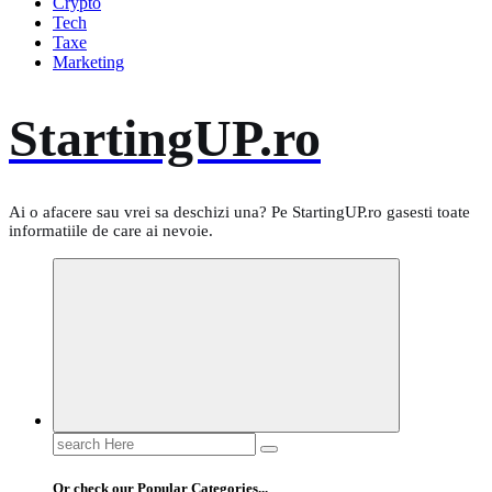
Crypto
Tech
Taxe
Marketing
StartingUP.ro
Ai o afacere sau vrei sa deschizi una? Pe StartingUP.ro gasesti toate
informatiile de care ai nevoie.
Search
for:
Or check our Popular Categories...