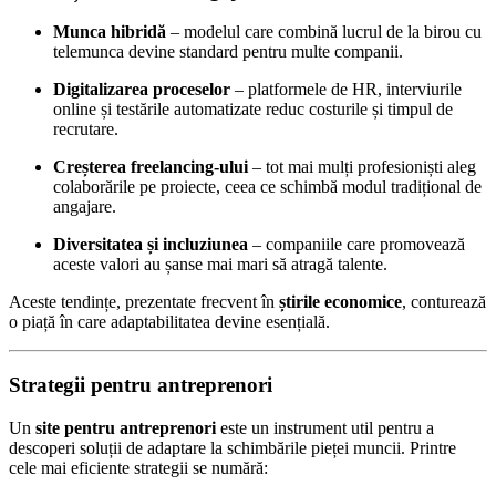
Munca hibridă
– modelul care combină lucrul de la birou cu
telemunca devine standard pentru multe companii.
Digitalizarea proceselor
– platformele de HR, interviurile
online și testările automatizate reduc costurile și timpul de
recrutare.
Creșterea freelancing-ului
– tot mai mulți profesioniști aleg
colaborările pe proiecte, ceea ce schimbă modul tradițional de
angajare.
Diversitatea și incluziunea
– companiile care promovează
aceste valori au șanse mai mari să atragă talente.
Aceste tendințe, prezentate frecvent în
știrile economice
, conturează
o piață în care adaptabilitatea devine esențială.
Strategii pentru antreprenori
Un
site pentru antreprenori
este un instrument util pentru a
descoperi soluții de adaptare la schimbările pieței muncii. Printre
cele mai eficiente strategii se numără: