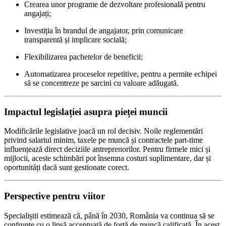
Crearea unor programe de dezvoltare profesională pentru
angajați;
Investiția în brandul de angajator, prin comunicare
transparentă și implicare socială;
Flexibilizarea pachetelor de beneficii;
Automatizarea proceselor repetitive, pentru a permite echipei
să se concentreze pe sarcini cu valoare adăugată.
Impactul legislației asupra pieței muncii
Modificările legislative joacă un rol decisiv. Noile reglementări
privind salariul minim, taxele pe muncă și contractele part-time
influențează direct deciziile antreprenorilor. Pentru firmele mici și
mijlocii, aceste schimbări pot însemna costuri suplimentare, dar și
oportunități dacă sunt gestionate corect.
Perspective pentru viitor
Specialiștii estimează că, până în 2030, România va continua să se
confrunte cu o lipsă accentuată de forță de muncă calificată. În acest