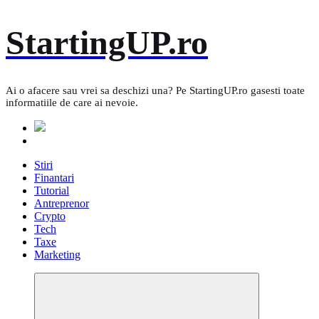
Skip
StartingUP.ro
to
content
Ai o afacere sau vrei sa deschizi una? Pe StartingUP.ro gasesti toate
informatiile de care ai nevoie.
Stiri
Finantari
Tutorial
Antreprenor
Crypto
Tech
Taxe
Marketing