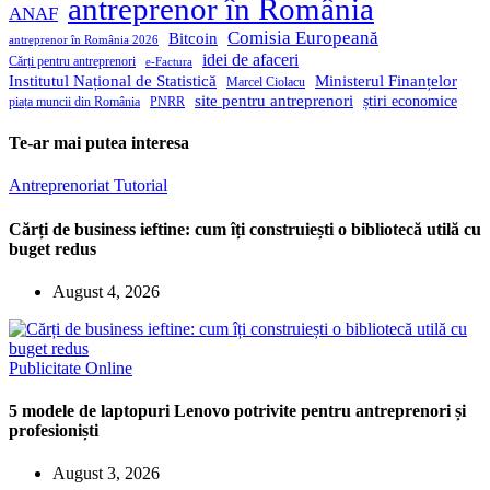
antreprenor în România
ANAF
Comisia Europeană
Bitcoin
antreprenor în România 2026
idei de afaceri
Cărți pentru antreprenori
e-Factura
Institutul Național de Statistică
Ministerul Finanțelor
Marcel Ciolacu
site pentru antreprenori
știri economice
piața muncii din România
PNRR
Te-ar mai putea interesa
Antreprenoriat
Tutorial
Cărți de business ieftine: cum îți construiești o bibliotecă utilă cu
buget redus
August 4, 2026
Publicitate Online
5 modele de laptopuri Lenovo potrivite pentru antreprenori și
profesioniști
August 3, 2026