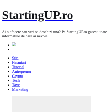
Skip
StartingUP.ro
to
content
Ai o afacere sau vrei sa deschizi una? Pe StartingUP.ro gasesti toate
informatiile de care ai nevoie.
Stiri
Finantari
Tutorial
Antreprenor
Crypto
Tech
Taxe
Marketing