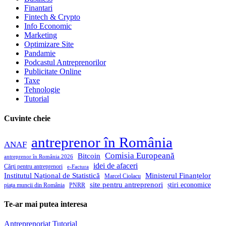
Finantari
Fintech & Crypto
Info Economic
Marketing
Optimizare Site
Pandamie
Podcastul Antreprenorilor
Publicitate Online
Taxe
Tehnologie
Tutorial
Cuvinte cheie
antreprenor în România
ANAF
Comisia Europeană
Bitcoin
antreprenor în România 2026
idei de afaceri
Cărți pentru antreprenori
e-Factura
Institutul Național de Statistică
Ministerul Finanțelor
Marcel Ciolacu
site pentru antreprenori
știri economice
piața muncii din România
PNRR
Te-ar mai putea interesa
Antreprenoriat
Tutorial