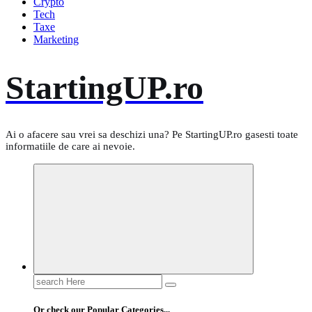
Crypto
Tech
Taxe
Marketing
StartingUP.ro
Ai o afacere sau vrei sa deschizi una? Pe StartingUP.ro gasesti toate
informatiile de care ai nevoie.
Search
for:
Or check our Popular Categories...