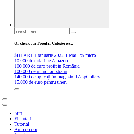
Search
for:
Or check our Popular Categories...
$HEART
1 ianuarie 2022
1 Mai
1% micro
10.000 de dolari pe Amazon
100.000 de euro profit în România
100.000 de muncitori străini
140.000 de aplicații în magazinul AppGallery
15.000 de euro pentru tineri
Stiri
Finantari
Tutorial
Antreprenor