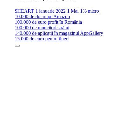
$HEART
1 ianuarie 2022
1 Mai
1% micro
10.000 de dolari pe Amazon
100.000 de euro profit în România
100.000 de muncitori străini
140.000 de aplicații în magazinul AppGallery
15.000 de euro pentru tineri