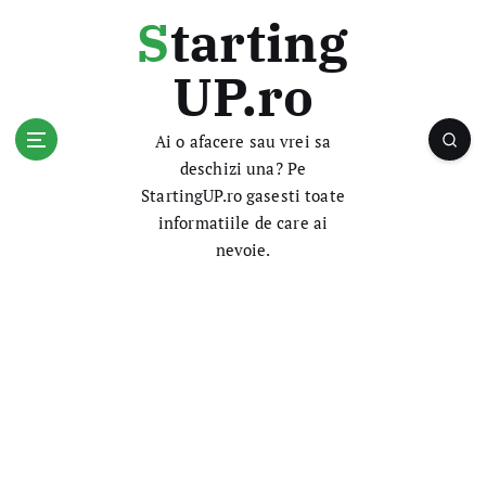
S
Starting
k
i
UP.ro
p
t
o
Ai o afacere sau vrei sa
c
deschizi una? Pe
o
StartingUP.ro gasesti toate
n
informatiile de care ai
t
nevoie.
e
n
t