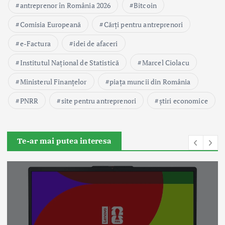
antreprenor în România 2026
Bitcoin
Comisia Europeană
Cărți pentru antreprenori
e-Factura
idei de afaceri
Institutul Național de Statistică
Marcel Ciolacu
Ministerul Finanțelor
piața muncii din România
PNRR
site pentru antreprenori
știri economice
Te-ar mai putea interesa