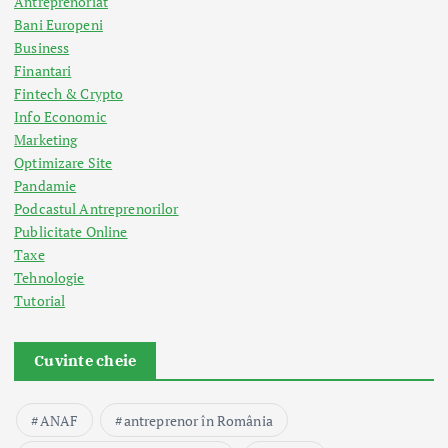
Antreprenoriat
Bani Europeni
Business
Finantari
Fintech & Crypto
Info Economic
Marketing
Optimizare Site
Pandamie
Podcastul Antreprenorilor
Publicitate Online
Taxe
Tehnologie
Tutorial
Cuvinte cheie
ANAF
antreprenor în România