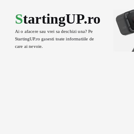
S
k
StartingUP.ro
i
p
Ai o afacere sau vrei sa deschizi una? Pe
t
StartingUP.ro gasesti toate informatiile de
o
care ai nevoie.
c
o
n
t
e
n
t