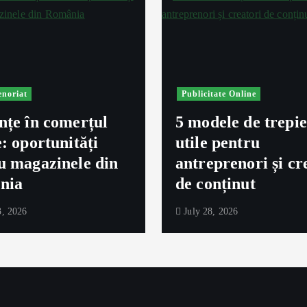
enoriat
Publicitate Online
nțe în comerțul
5 modele de trepi
e: oportunități
utile pentru
u magazinele din
antreprenori și cr
nia
de conținut
, 2026
July 28, 2026