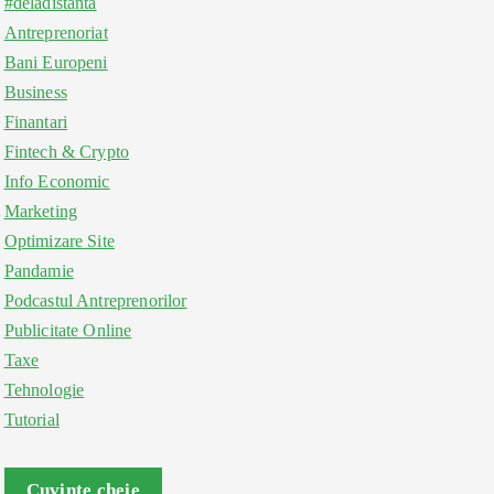
#deladistanta
Antreprenoriat
Bani Europeni
Business
Finantari
Fintech & Crypto
Info Economic
Marketing
Optimizare Site
Pandamie
Podcastul Antreprenorilor
Publicitate Online
Taxe
Tehnologie
Tutorial
Cuvinte cheie