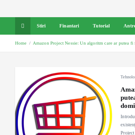
Stiri
Finantari
Tutorial
Antr
Home
Amazon Project Nessie: Un algoritm care ar putea fi f
Tehnolo
Amaz
putea
domi
Introdu
existen
Project