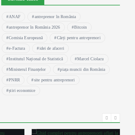
ANAF
antreprenor în România
antreprenor în România 2026
Bitcoin
Comisia Europeană
Cărți pentru antreprenori
e-Factura
idei de afaceri
Institutul Național de Statistică
Marcel Ciolacu
Ministerul Finanțelor
piața muncii din România
PNRR
site pentru antreprenori
știri economice