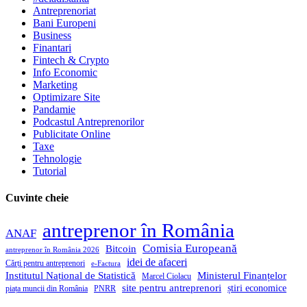
Antreprenoriat
Bani Europeni
Business
Finantari
Fintech & Crypto
Info Economic
Marketing
Optimizare Site
Pandamie
Podcastul Antreprenorilor
Publicitate Online
Taxe
Tehnologie
Tutorial
Cuvinte cheie
antreprenor în România
ANAF
Comisia Europeană
Bitcoin
antreprenor în România 2026
idei de afaceri
Cărți pentru antreprenori
e-Factura
Institutul Național de Statistică
Ministerul Finanțelor
Marcel Ciolacu
site pentru antreprenori
știri economice
piața muncii din România
PNRR