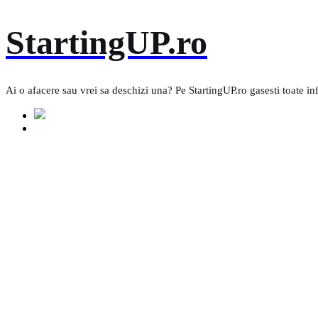
Skip
StartingUP.ro
to
content
Ai o afacere sau vrei sa deschizi una? Pe StartingUP.ro gasesti toate in