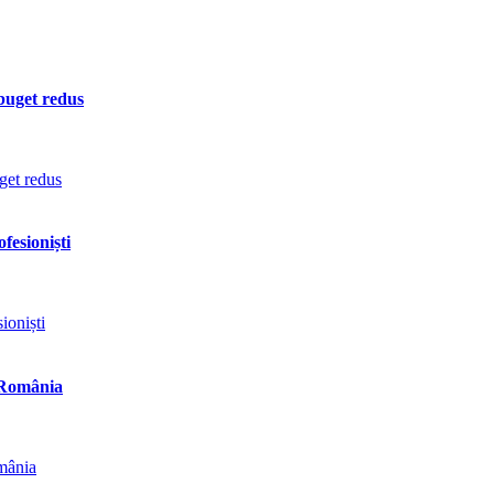
 buget redus
fesioniști
n România