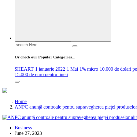
Search
for:
Or check our Popular Categories...
$HEART
1 ianuarie 2022
1 Mai
1% micro
10.000 de dolari 
15.000 de euro pentru tineri
Home
ANPC anunță controale pentru supravegherea pieței produselor
Business
June 27, 2023