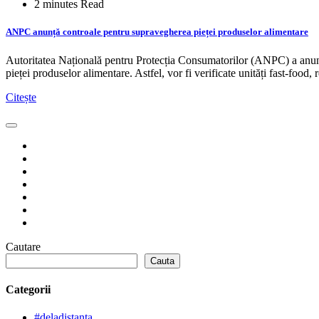
2 minutes Read
ANPC anunță controale pentru supravegherea pieței produselor alimentare
Autoritatea Națională pentru Protecția Consumatorilor (ANPC) a anun
pieței produselor alimentare. Astfel, vor fi verificate unități fast-food,
Citește
Cautare
Cauta
Categorii
#deladistanta