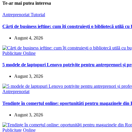
Te-ar mai putea interesa
Antreprenoriat
Tutorial
Cărți de business ieftine: cum îți construiești o bibliotecă utilă cu
August 4, 2026
Publicitate Online
5 modele de laptopuri Lenovo potrivite pentru antreprenori și pro
August 3, 2026
Antreprenoriat
Tendințe în comerțul online: oportunități pentru magazinele di
August 3, 2026
Publicitate Online