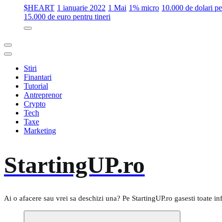
$HEART
1 ianuarie 2022
1 Mai
1% micro
10.000 de dolari 
15.000 de euro pentru tineri
Stiri
Finantari
Tutorial
Antreprenor
Crypto
Tech
Taxe
Marketing
StartingUP.ro
Ai o afacere sau vrei sa deschizi una? Pe StartingUP.ro gasesti toate in