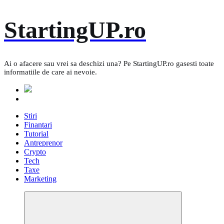
Skip
StartingUP.ro
to
content
Ai o afacere sau vrei sa deschizi una? Pe StartingUP.ro gasesti toate
informatiile de care ai nevoie.
Stiri
Finantari
Tutorial
Antreprenor
Crypto
Tech
Taxe
Marketing