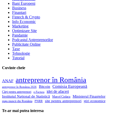
Bani Europeni
Business
Finantari
Fintech & Crypto
Info Economic
Marketing
Optimizare Site
Pandamie
Podcastul Antreprenorilor
Publicitate Online
Taxe
Tehnologie
Tutorial
Cuvinte cheie
antreprenor în România
ANAF
Comisia Europeană
Bitcoin
antreprenor în România 2026
idei de afaceri
Cărți pentru antreprenori
e-Factura
Institutul Național de Statistică
Ministerul Finanțelor
Marcel Ciolacu
site pentru antreprenori
știri economice
piața muncii din România
PNRR
Te-ar mai putea interesa