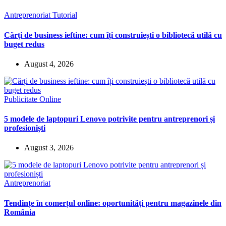
Antreprenoriat
Tutorial
Cărți de business ieftine: cum îți construiești o bibliotecă utilă cu
buget redus
August 4, 2026
Publicitate Online
5 modele de laptopuri Lenovo potrivite pentru antreprenori și
profesioniști
August 3, 2026
Antreprenoriat
Tendințe în comerțul online: oportunități pentru magazinele din
România