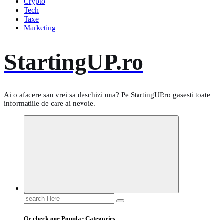
Crypto
Tech
Taxe
Marketing
StartingUP.ro
Ai o afacere sau vrei sa deschizi una? Pe StartingUP.ro gasesti toate
informatiile de care ai nevoie.
Search
for:
Or check our Popular Categories...