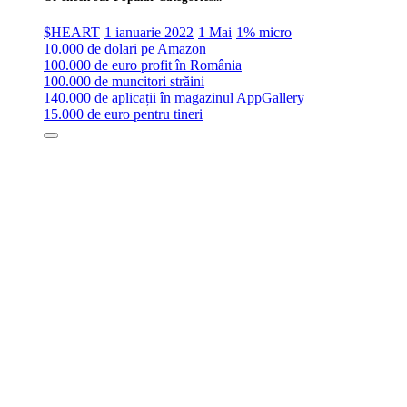
$HEART
1 ianuarie 2022
1 Mai
1% micro
10.000 de dolari pe Amazon
100.000 de euro profit în România
100.000 de muncitori străini
140.000 de aplicații în magazinul AppGallery
15.000 de euro pentru tineri