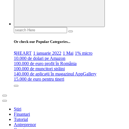
Search
for:
Or check our Popular Categories...
$HEART
1 ianuarie 2022
1 Mai
1% micro
10.000 de dolari pe Amazon
100.000 de euro profit în România
100.000 de muncitori străini
140.000 de aplicații în magazinul AppGallery
15.000 de euro pentru tineri
Stiri
Finantari
Tutorial
Antreprenor